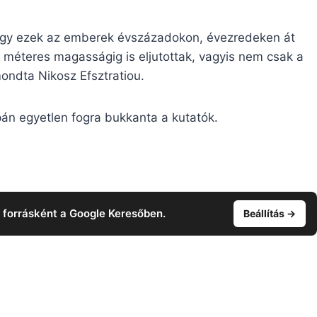
, hogy ezek az emberek évszázadokon, évezredeken át
 méteres magasságig is eljutottak, vagyis nem csak a
mondta Nikosz Efsztratiou.
pán egyetlen fogra bukkanta a kutatók.
t forrásként a Google Keresőben.
Beállítás →