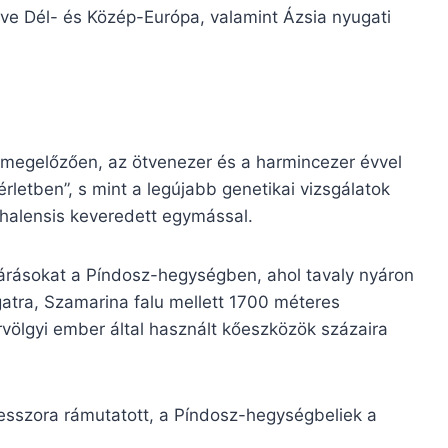
tve Dél- és Közép-Európa, valamint Ázsia nyugati
t megelőzően, az ötvenezer és a harmincezer évvel
rletben”, s mint a legújabb genetikai vizsgálatok
halensis keveredett egymással.
tárásokat a Píndosz-hegységben, ahol tavaly nyáron
gatra, Szamarina falu mellett 1700 méteres
völgyi ember által használt kőeszközök százaira
fesszora rámutatott, a Píndosz-hegységbeliek a