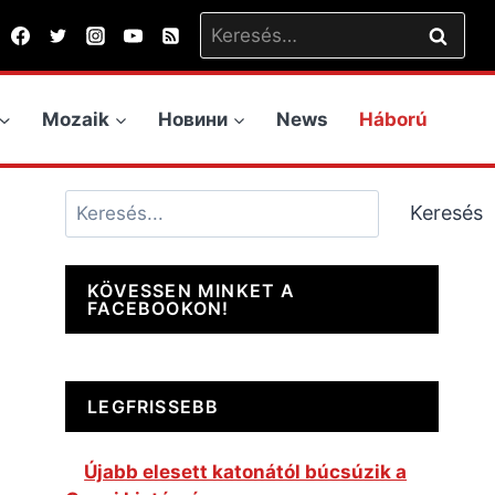
Keresés:
Mozaik
Новини
News
Háború
Keresés
Keresés
KÖVESSEN MINKET A
FACEBOOKON!
LEGFRISSEBB
Újabb elesett katonától búcsúzik a