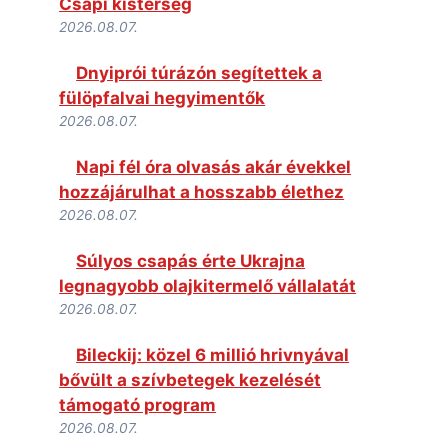
Csapi kistérség
2026.08.07.
Dnyiprói túrázón segítettek a
fülöpfalvai hegyimentők
2026.08.07.
Napi fél óra olvasás akár évekkel
hozzájárulhat a hosszabb élethez
2026.08.07.
Súlyos csapás érte Ukrajna
legnagyobb olajkitermelő vállalatát
2026.08.07.
Bileckij: közel 6 millió hrivnyával
bővült a szívbetegek kezelését
támogató program
2026.08.07.