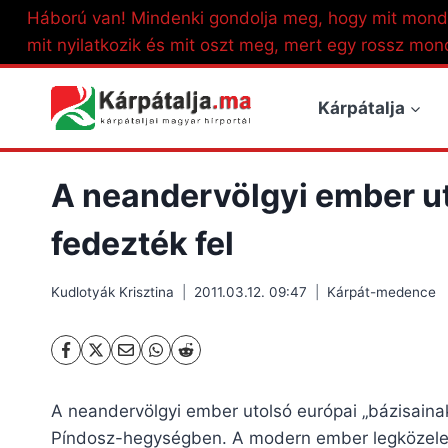
Skip
Háború van! Mindenki gondolja meg, hogy mit mond
to
mit nyilatkozik és mit oszt meg, mert egy rossz mon
content
Kárpátalja
A neandervölgyi ember ut
fedezték fel
Kudlotyák Krisztina
2011.03.12. 09:47
Kárpát-medence
A neandervölgyi ember utolsó európai „bázisainak
Píndosz-hegységben. A modern ember legközeleb