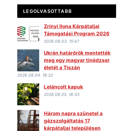
LEGOLVASOTTABB
Zrínyi Ilona Kárpátaljai
Támogatási Program 2026
2026.08.03. 15:47
Ukrán határőrök mentették
meg egy magyar tinédzser
életét a Tiszán
2026.08.04. 18:32
Leláncolt kapuk
2026.08.05. 18:33
Három napra szünetel a
gázszolgáltatás 17
kárpátaljai településen