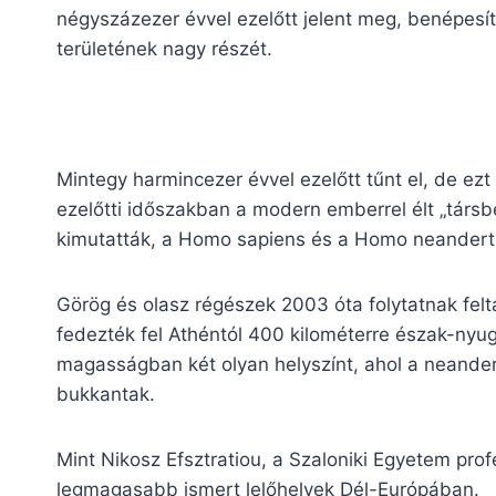
négyszázezer évvel ezelőtt jelent meg, benépesí
területének nagy részét.
Mintegy harmincezer évvel ezelőtt tűnt el, de ez
ezelőtti időszakban a modern emberrel élt „társbé
kimutatták, a Homo sapiens és a Homo neandert
Görög és olasz régészek 2003 óta folytatnak fel
fedezték fel Athéntól 400 kilométerre észak-nyu
magasságban két olyan helyszínt, ahol a neander
bukkantak.
Mint Nikosz Efsztratiou, a Szaloniki Egyetem pro
legmagasabb ismert lelőhelyek Dél-Európában.