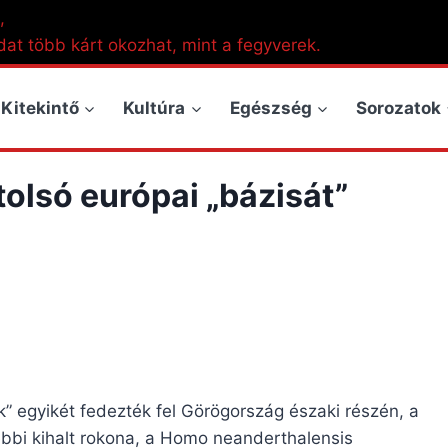
,
dat több kárt okozhat, mint a fegyverek.
Kitekintő
Kultúra
Egészség
Sorozatok
olsó európai „bázisát”
” egyikét fedezték fel Görögország északi részén, a
bi kihalt rokona, a Homo neanderthalensis