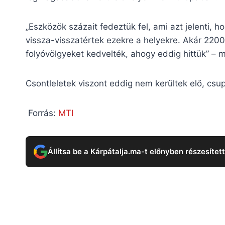
„Eszközök százait fedeztük fel, ami azt jelenti
vissza-visszatértek ezekre a helyekre. Akár 2200
folyóvölgyeket kedvelték, ahogy eddig hittük” – 
Csontleletek viszont eddig nem kerültek elő, csu
Forrás:
MTI
Állítsa be a Kárpátalja.ma-t előnyben részesítet