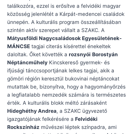
találkozóra, ezzel is erősítve a felvidéki magyar
közösség jelenlétét a Kárpát-medencei családok
ünnepén. A kulturális program összeállításában
szintén aktív szerepet vállalt a SZAKC. A
Mátyusföldi Nagycsaládosok Egyesületének-
MÁNCSE
tagjai citerás kísérettel énekeltek
daloltak. Őket követték a
rozsnyói
Borostyán
Néptáncműhely
Kincskereső gyermek- és
ifjúsági tánccsoportjának lelkes tagjai, akik a
gömöri régión keresztül bukovinai néptáncokat
mutattak be, bizonyítva, hogy a hagyományőrzés
a legfiatalabb nemzedék számára is természetes
érték. A kulturális blokk méltó zárásaként
Hideghéthy Andrea
, a SZAKC ügyvezető
igazgatójának felkérésére a
Felvidéki
Rockszínház
művészei léptek színpadra, ami