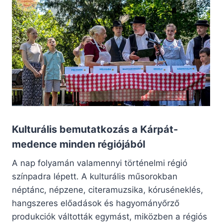
Kulturális bemutatkozás a Kárpát-
medence minden régiójából
A nap folyamán valamennyi történelmi régió
színpadra lépett. A kulturális műsorokban
néptánc, népzene, citeramuzsika, kóruséneklés,
hangszeres előadások és hagyományőrző
produkciók váltották egymást, miközben a régiós