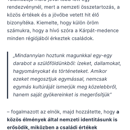
rendezvénynél, mert a nemzeti összetartozás, a
közös értékek és a jövőbe vetett hit élő
bizonyítéka. Kiemelte, hogy külön öröm
számukra, hogy a hívó szóra a Kárpát-medence
minden régiójából érkeztek családok.
„Mindannyian hoztunk magunkkal egy-egy
darabot a szülőföldünkből: ízeket, dallamokat,
hagyományokat és történeteket. Amikor
ezeket megosztjuk egymással, nemcsak
egymás kultúráját ismerjük meg közelebbről,
hanem saját gyökereinket is megerősítjük”
– fogalmazott az elnök, majd hozzátette, hogy
a
közös élmények által nemzeti identitásunk is
erősödik, miközben a családi értékek