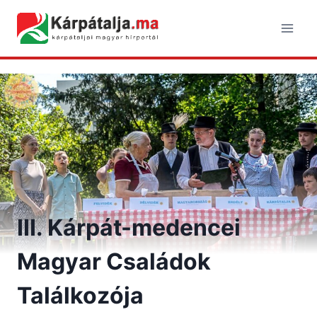
Skip
to
content
III. Kárpát-medencei
Magyar Családok
Találkozója