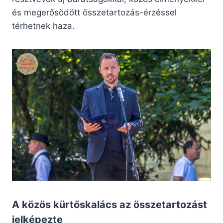
és megerősödött összetartozás-érzéssel
térhetnek haza.
A közös kürtőskalács az összetartozást
jelképezte