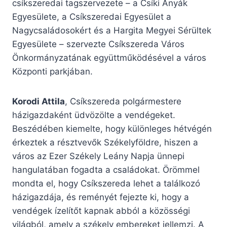
csíkszeredai tagszervezete – a Csíki Anyák
Egyesülete, a Csíkszeredai Egyesület a
Nagycsaládosokért és a Hargita Megyei Sérültek
Egyesülete – szervezte Csíkszereda Város
Önkormányzatának együttműködésével a város
Központi parkjában.
Korodi Attila
, Csíkszereda polgármestere
házigazdaként üdvözölte a vendégeket.
Beszédében kiemelte, hogy különleges hétvégén
érkeztek a résztvevők Székelyföldre, hiszen a
város az Ezer Székely Leány Napja ünnepi
hangulatában fogadta a családokat. Örömmel
mondta el, hogy Csíkszereda lehet a találkozó
házigazdája, és reményét fejezte ki, hogy a
vendégek ízelítőt kapnak abból a közösségi
világból, amely a székely embereket jellemzi. A