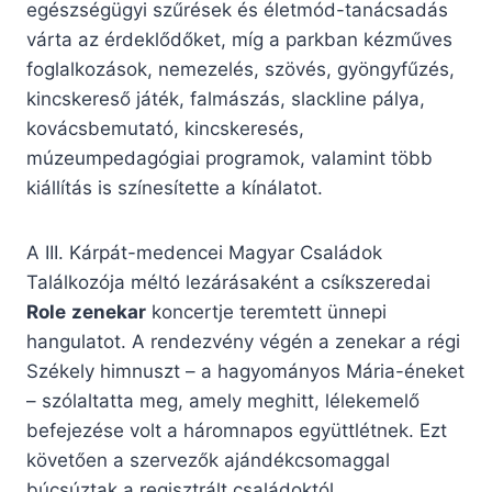
egészségügyi szűrések és életmód-tanácsadás
várta az érdeklődőket, míg a parkban kézműves
foglalkozások, nemezelés, szövés, gyöngyfűzés,
kincskereső játék, falmászás, slackline pálya,
kovácsbemutató, kincskeresés,
múzeumpedagógiai programok, valamint több
kiállítás is színesítette a kínálatot.
A III. Kárpát-medencei Magyar Családok
Találkozója méltó lezárásaként a csíkszeredai
Role
zenekar
koncertje teremtett ünnepi
hangulatot. A rendezvény végén a zenekar a régi
Székely himnuszt – a hagyományos Mária-éneket
– szólaltatta meg, amely meghitt, lélekemelő
befejezése volt a háromnapos együttlétnek. Ezt
követően a szervezők ajándékcsomaggal
búcsúztak a regisztrált családoktól.