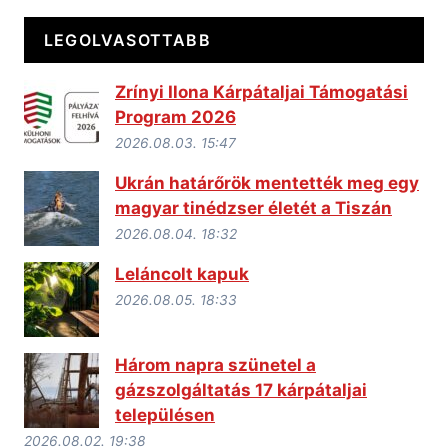
LEGOLVASOTTABB
Zrínyi Ilona Kárpátaljai Támogatási
Program 2026
2026.08.03. 15:47
Ukrán határőrök mentették meg egy
magyar tinédzser életét a Tiszán
2026.08.04. 18:32
Leláncolt kapuk
2026.08.05. 18:33
Három napra szünetel a
gázszolgáltatás 17 kárpátaljai
településen
2026.08.02. 19:38