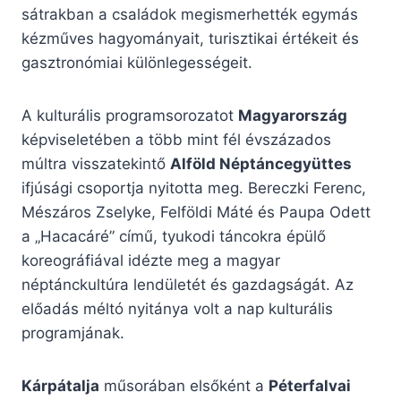
sátrakban a családok megismerhették egymás
kézműves hagyományait, turisztikai értékeit és
gasztronómiai különlegességeit.
A kulturális programsorozatot
Magyarország
képviseletében a több mint fél évszázados
múltra visszatekintő
Alföld Néptáncegyüttes
ifjúsági csoportja nyitotta meg. Bereczki Ferenc,
Mészáros Zselyke, Felföldi Máté és Paupa Odett
a „Hacacáré” című, tyukodi táncokra épülő
koreográfiával idézte meg a magyar
néptánckultúra lendületét és gazdagságát. Az
előadás méltó nyitánya volt a nap kulturális
programjának.
Kárpátalja
műsorában elsőként a
Péterfalvai