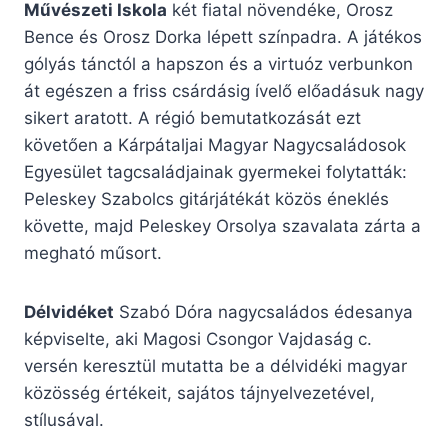
Művészeti Iskola
két fiatal növendéke, Orosz
Bence és Orosz Dorka lépett színpadra. A játékos
gólyás tánctól a hapszon és a virtuóz verbunkon
át egészen a friss csárdásig ívelő előadásuk nagy
sikert aratott. A régió bemutatkozását ezt
követően a Kárpátaljai Magyar Nagycsaládosok
Egyesület tagcsaládjainak gyermekei folytatták:
Peleskey Szabolcs gitárjátékát közös éneklés
követte, majd Peleskey Orsolya szavalata zárta a
megható műsort.
Délvidéket
Szabó Dóra nagycsaládos édesanya
képviselte, aki Magosi Csongor Vajdaság c.
versén keresztül mutatta be a délvidéki magyar
közösség értékeit, sajátos tájnyelvezetével,
stílusával.