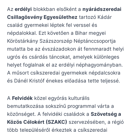
Az
erdélyi
blokkban elsőként a
nyárádszeredai
Csillagösvény Egyesülethez
tartozó Kádár
család gyermekei léptek fel verssel és
népdalokkal. Ezt követően a Bihar megyei
Köröstárkány Százszorszép Néptánccsoportja
mutatta be az évszázadokon át fennmaradt helyi
ugrós és csárdás táncokat, amelyek különleges
helyet foglalnak el az erdélyi néphagyományban.
A műsort csíkszeredai gyermekek népdalcsokra
és Dánél Kristóf énekes előadása tette teljessé.
A
Felvidék
közel egyórás kulturális
bemutatkozása sokszínű programmal várta a
közönséget. A felvidéki családok a
Szövetség a
Közös Célokért (SZAKC)
szervezésében, a régió
több településéről érkeztek a csíkszeredai