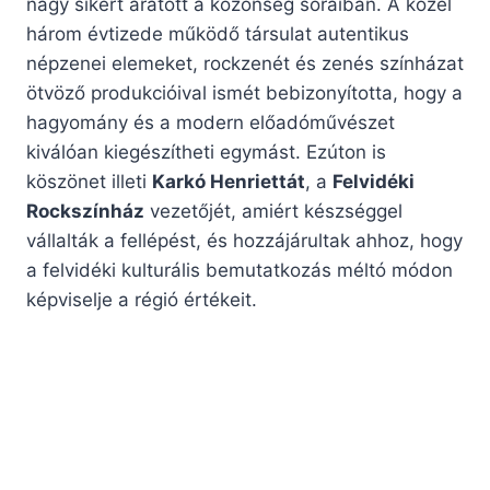
nagy sikert aratott a közönség soraiban. A közel
három évtizede működő társulat autentikus
népzenei elemeket, rockzenét és zenés színházat
ötvöző produkcióival ismét bebizonyította, hogy a
hagyomány és a modern előadóművészet
kiválóan kiegészítheti egymást. Ezúton is
köszönet illeti
Karkó Henriettát
, a
Felvidéki
Rockszínház
vezetőjét, amiért készséggel
vállalták a fellépést, és hozzájárultak ahhoz, hogy
a felvidéki kulturális bemutatkozás méltó módon
képviselje a régió értékeit.