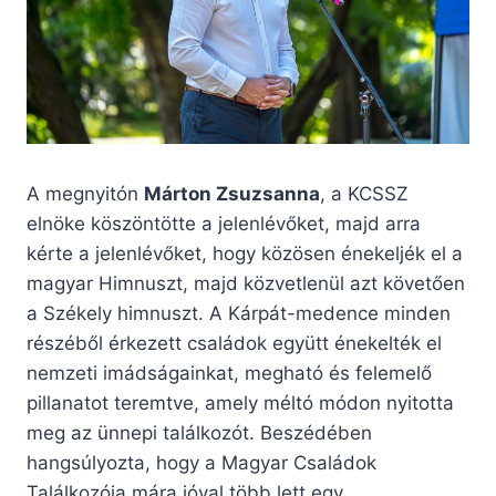
A megnyitón
Márton Zsuzsanna
, a KCSSZ
elnöke köszöntötte a jelenlévőket, majd arra
kérte a jelenlévőket, hogy közösen énekeljék el a
magyar Himnuszt, majd közvetlenül azt követően
a Székely himnuszt. A Kárpát-medence minden
részéből érkezett családok együtt énekelték el
nemzeti imádságainkat, megható és felemelő
pillanatot teremtve, amely méltó módon nyitotta
meg az ünnepi találkozót. Beszédében
hangsúlyozta, hogy a Magyar Családok
Találkozója mára jóval több lett egy