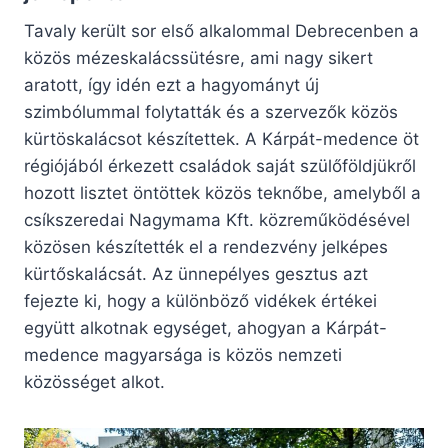
Tavaly került sor első alkalommal Debrecenben a
közös mézeskalácssütésre, ami nagy sikert
aratott, így idén ezt a hagyományt új
szimbólummal folytatták és a szervezők közös
kürtöskalácsot készítettek. A Kárpát-medence öt
régiójából érkezett családok saját szülőföldjükről
hozott lisztet öntöttek közös teknőbe, amelyből a
csíkszeredai Nagymama Kft. közreműködésével
közösen készítették el a rendezvény jelképes
kürtőskalácsát. Az ünnepélyes gesztus azt
fejezte ki, hogy a különböző vidékek értékei
együtt alkotnak egységet, ahogyan a Kárpát-
medence magyarsága is közös nemzeti
közösséget alkot.