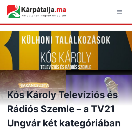
Skip
to
content
Kós Károly Televíziós és
Rádiós Szemle – a TV21
Ungvár két kategóriában