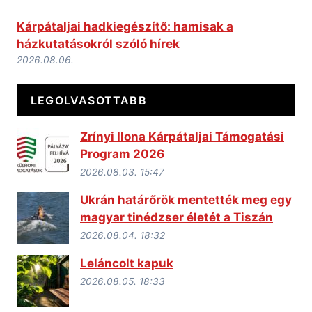
Kárpátaljai hadkiegészítő: hamisak a
házkutatásokról szóló hírek
2026.08.06.
LEGOLVASOTTABB
Zrínyi Ilona Kárpátaljai Támogatási
Program 2026
2026.08.03. 15:47
Ukrán határőrök mentették meg egy
magyar tinédzser életét a Tiszán
2026.08.04. 18:32
Leláncolt kapuk
2026.08.05. 18:33