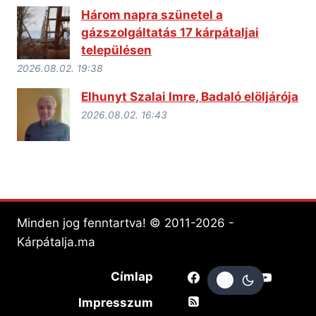
Három napra szünetel a
gázszolgáltatás 17 kárpátaljai
településen
2026.08.02. 19:38
Elhunyt Szalai Imre, Badaló elöljárója
2026.08.02. 16:43
Minden jog fenntartva! © 2011-2026 -
Kárpátalja.ma
Címlap
Impresszum