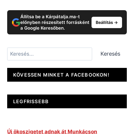
Állítsa be a Kárpátalja.ma-t
előnyben részesített forrásként
Beállítás →
a Google Keresőben.
Keresés
Keresés
KÖVESSEN MINKET A FACEBOOKON!
LEGFRISSEBB
Új ökoszigetet adnak át Munkácson