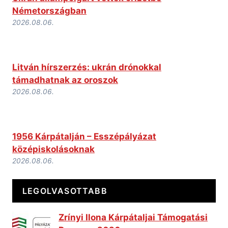
Németországban
2026.08.06.
Litván hírszerzés: ukrán drónokkal
támadhatnak az oroszok
2026.08.06.
1956 Kárpátalján – Esszépályázat
középiskolásoknak
2026.08.06.
LEGOLVASOTTABB
Zrínyi Ilona Kárpátaljai Támogatási