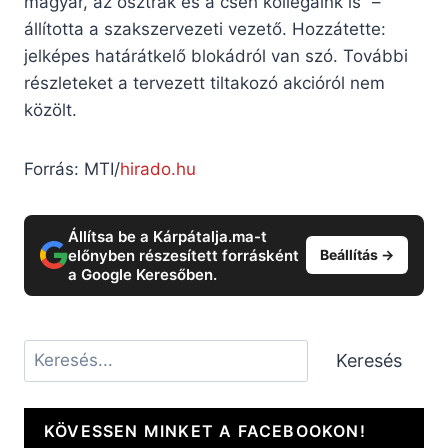
magyar, az osztrák és a cseh kollégáink is” –
állította a szakszervezeti vezető. Hozzátette:
jelképes határátkelő blokádról van szó. További
részleteket a tervezett tiltakozó akcióról nem
közölt.
Forrás: MTI/
hirado.hu
Állítsa be a Kárpátalja.ma-t
előnyben részesített forrásként
Beállítás →
a Google Keresőben.
Keresés
Keresés
KÖVESSEN MINKET A FACEBOOKON!