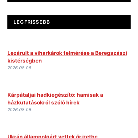
LEGFRISSEBB
Lezárult a viharkárok felmérése a Beregszászi
kistérségben
2026.08.06.
Kárpátaljai hadkiegészítő: hamisak a
házkutatásokról szóló hírek
2026.08.06.
Ukrán állampolgárt vettek őrizetbe