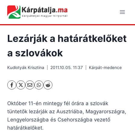
Skip
to
content
Lezárják a határátkelőket
a szlovákok
Kudlotyák Krisztina
2011.10.05. 11:37
Kárpát-medence
Október 11-én mintegy fél órára a szlovák
tüntetők lezárják az Ausztriába, Magyarországra,
Lengyelországba és Csehországba vezető
határátkelőket.