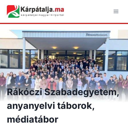
Skip
to
content
Rákóczi Szabadegyetem,
anyanyelvi táborok,
médiatábor