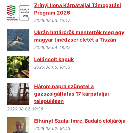
Zrínyi Ilona Kárpátaljai Támogatási
Program 2026
2026.08.03. 15:47
Ukrán határőrök mentették meg egy
magyar tinédzser életét a Tiszán
2026.08.04. 18:32
Leláncolt kapuk
2026.08.05. 18:33
Három napra szünetel a
gázszolgáltatás 17 kárpátaljai
településen
2026.08.02. 19:38
Elhunyt Szalai Imre, Badaló elöljárója
2026.08.02. 16:43