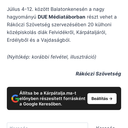
Július 4-12. között Balatonkenesén a nagy
hagyományú
DUE Médiatáborban
részt vehet a
Rákóczi Szövetség szervezésében 20 külhoni
középiskolás diák Felvidékről, Kárpátaljáról,
Erdélyből és a Vajdaságból.
(Nyitókép: korábbi felvétel, illusztráció)
Rákóczi Szövetség
Állítsa be a Kárpátalja.ma-t
előnyben részesített forrásként
Beállítás →
a Google Keresőben.
Keresés