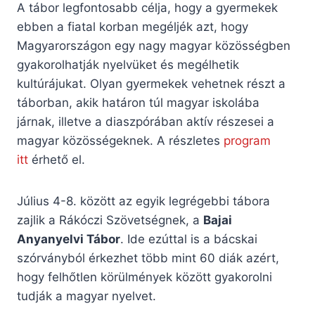
A tábor legfontosabb célja, hogy a gyermekek
ebben a fiatal korban megéljék azt, hogy
Magyarországon egy nagy magyar közösségben
gyakorolhatják nyelvüket és megélhetik
kultúrájukat. Olyan gyermekek vehetnek részt a
táborban, akik határon túl magyar iskolába
járnak, illetve a diaszpórában aktív részesei a
magyar közösségeknek. A részletes
program
itt
érhető el.
Július 4-8. között az egyik legrégebbi tábora
zajlik a Rákóczi Szövetségnek, a
Bajai
Anyanyelvi Tábor
. Ide ezúttal is a bácskai
szórványból érkezhet több mint 60 diák azért,
hogy felhőtlen körülmények között gyakorolni
tudják a magyar nyelvet.