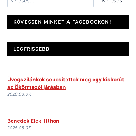
Keresés
KÖVESSEN MINKET A FACEBOOKON!
LEGFRISSEBB
Üvegszilánkok sebesítettek meg egy kiskorút
az Ökörmezői járásban
2026.08.07.
Benedek Elek: Itthon
2026.08.07.