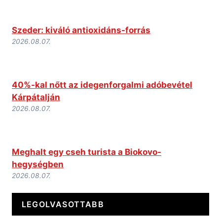
Szeder: kiváló antioxidáns-forrás
2026.08.07.
40%-kal nőtt az idegenforgalmi adóbevétel
Kárpátalján
2026.08.07.
Meghalt egy cseh turista a Biokovo-
hegységben
2026.08.07.
LEGOLVASOTTABB