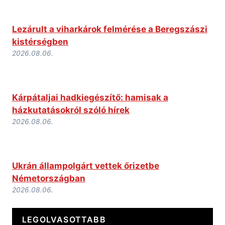
Lezárult a viharkárok felmérése a Beregszászi
kistérségben
2026.08.06.
Kárpátaljai hadkiegészítő: hamisak a
házkutatásokról szóló hírek
2026.08.06.
Ukrán állampolgárt vettek őrizetbe
Németországban
2026.08.06.
LEGOLVASOTTABB