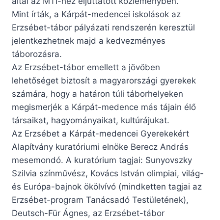
által az MTI-hez eljuttatott közleményben.
Mint írták, a Kárpát-medencei iskolások az
Erzsébet-tábor pályázati rendszerén keresztül
jelentkezhetnek majd a kedvezményes
táborozásra.
Az Erzsébet-tábor emellett a jövőben
lehetőséget biztosít a magyarországi gyerekek
számára, hogy a határon túli táborhelyeken
megismerjék a Kárpát-medence más tájain élő
társaikat, hagyományaikat, kultúrájukat.
Az Erzsébet a Kárpát-medencei Gyerekekért
Alapítvány kuratóriumi elnöke Berecz András
mesemondó. A kuratórium tagjai: Sunyovszky
Szilvia színművész, Kovács István olimpiai, világ-
és Európa-bajnok ökölvívó (mindketten tagjai az
Erzsébet-program Tanácsadó Testületének),
Deutsch-Für Ágnes, az Erzsébet-tábor