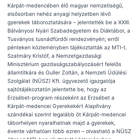
Kárpát-medencében élő magyar nemzetiségű,
elsősorban nehéz anyagi helyzetben lévő
gyerekek táboroztatására – jelentették be a XXIII.
Bálványosi Nyári Szabadegyetem és Diáktábor, a
Tusványos tusnádfürdői rendezvényén; erről
pénteken közleményben tájékoztatták az MTI-t.
Szatmáry Kristóf, a Nemzetgazdasági
Minisztérium gazdaságszabályozásért felelős
államtitkára és Guller Zoltán, a Nemzeti Üdülési
Szolgálat (NÜSZ) Kft. ügyvezető igazgatója
sajtótájékoztatón jelentette be, hogy az
Erzsébet-program részeként az Erzsébet a
Kárpát-medencei Gyerekekért Alapítvány
szándékai szerint legalább öt Kárpát-medencei
táborhelyen nyaralhatnak majd a gyerekek,
évente várhatóan több ezren – olvasható a NÜSZ