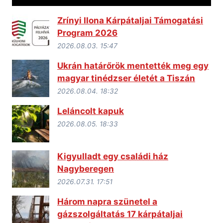
Zrínyi Ilona Kárpátaljai Támogatási
Program 2026
2026.08.03. 15:47
Ukrán határőrök mentették meg egy
magyar tinédzser életét a Tiszán
2026.08.04. 18:32
Leláncolt kapuk
2026.08.05. 18:33
Kigyulladt egy családi ház
Nagyberegen
2026.07.31. 17:51
Három napra szünetel a
gázszolgáltatás 17 kárpátaljai