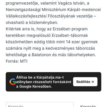
programvezetője, valamint Vagács István, a
Nemzetgazdasági Minisztérium Kárpát-medencei
Vállalkozásfejlesztési Főosztályának vezetője –
olvasható a közleményben.
Kitértek arra is, hogy az Erzsébet-program
keretében megvalósuló Erzsébet-tábornak
köszönhetően eddig több mint 14 ezer gyermek
számára nyílt meg a kedvezményes táborozás
lehetősége a Balatonon és más táborhelyeken.
Forrás: MTI
Állítsa be a Kárpátalja.ma-t
előnyben részesített forrásként
Beállítás →
a Google Keresőben.
Keresés
Keresés