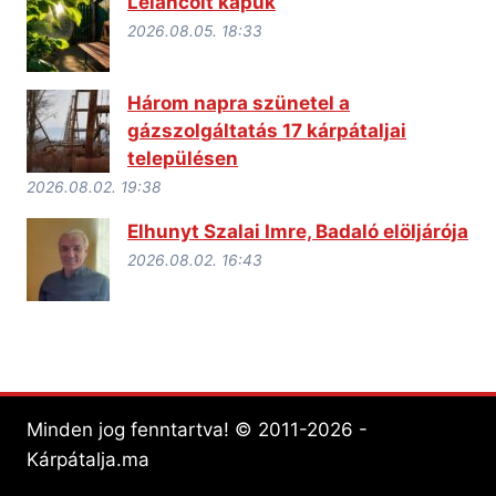
Leláncolt kapuk
2026.08.05. 18:33
Három napra szünetel a
gázszolgáltatás 17 kárpátaljai
településen
2026.08.02. 19:38
Elhunyt Szalai Imre, Badaló elöljárója
2026.08.02. 16:43
Minden jog fenntartva! © 2011-2026 -
Kárpátalja.ma