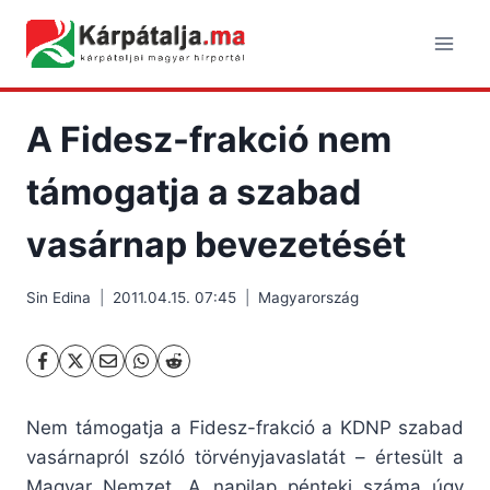
Skip
to
content
A Fidesz-frakció nem
támogatja a szabad
vasárnap bevezetését
Sin Edina
2011.04.15. 07:45
Magyarország
Nem támogatja a Fidesz-frakció a KDNP szabad
vasárnapról szóló törvényjavaslatát – értesült a
Magyar Nemzet. A napilap pénteki száma úgy