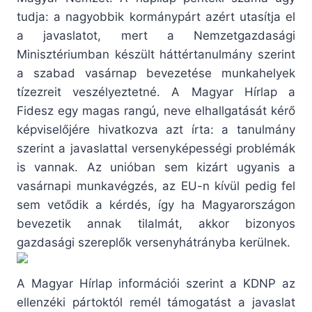
tudja: a nagyobbik kormánypárt azért utasítja el
a javaslatot, mert a Nemzetgazdasági
Minisztériumban készült háttértanulmány szerint
a szabad vasárnap bevezetése munkahelyek
tízezreit veszélyeztetné. A Magyar Hírlap a
Fidesz egy magas rangú, neve elhallgatását kérő
képviselőjére hivatkozva azt írta: a tanulmány
szerint a javaslattal versenyképességi problémák
is vannak. Az unióban sem kizárt ugyanis a
vasárnapi munkavégzés, az EU-n kívül pedig fel
sem vetődik a kérdés, így ha Magyarországon
bevezetik annak tilalmát, akkor bizonyos
gazdasági szereplők versenyhátrányba kerülnek.
A Magyar Hírlap információi szerint a KDNP az
ellenzéki pártoktól remél támogatást a javaslat