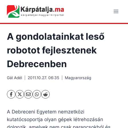
Skip
to
content
A gondolatainkat leső
robotot fejlesztenek
Debrecenben
Gál Adél
2011.10.27. 06:35
Magyarország
A Debreceni Egyetem nemzetközi
kutatócsoportja olyan gépek létrehozásán
dolgozik, amelyek nem csak parancsokból és