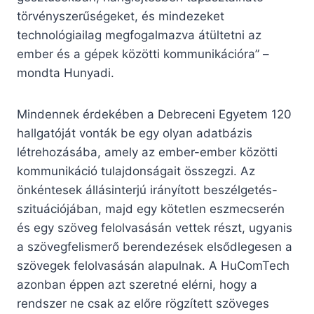
törvényszerűségeket, és mindezeket
technológiailag megfogalmazva átültetni az
ember és a gépek közötti kommunikációra” –
mondta Hunyadi.
Mindennek érdekében a Debreceni Egyetem 120
hallgatóját vonták be egy olyan adatbázis
létrehozásába, amely az ember-ember közötti
kommunikáció tulajdonságait összegzi. Az
önkéntesek állásinterjú irányított beszélgetés-
szituációjában, majd egy kötetlen eszmecserén
és egy szöveg felolvasásán vettek részt, ugyanis
a szövegfelismerő berendezések elsődlegesen a
szövegek felolvasásán alapulnak. A HuComTech
azonban éppen azt szeretné elérni, hogy a
rendszer ne csak az előre rögzített szöveges