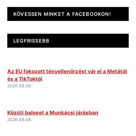
KÖVESSEN MINKET A FACEBOOKON!
LEGFRISSEBB
Az EU fokozott tényellenőrzést vár el a Metától
és a TikToktól
2026.08.08.
Közúti baleset a Munkácsi járásban
2026.08.08.