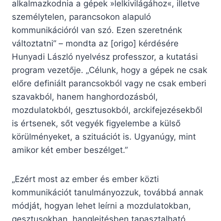
alkalmazkodnia a gépek »lelkivilágához«, illetve
személytelen, parancsokon alapuló
kommunikációról van szó. Ezen szeretnénk
változtatni” – mondta az [origo] kérdésére
Hunyadi László nyelvész professzor, a kutatási
program vezetője. „Célunk, hogy a gépek ne csak
előre definiált parancsokból vagy ne csak emberi
szavakból, hanem hanghordozásból,
mozdulatokból, gesztusokból, arckifejezésekből
is értsenek, sőt vegyék figyelembe a külső
körülményeket, a szituációt is. Ugyanúgy, mint
amikor két ember beszélget.”
„Ezért most az ember és ember közti
kommunikációt tanulmányozzuk, továbbá annak
módját, hogyan lehet leírni a mozdulatokban,
gesztusokban, hanglejtésben tapasztalható