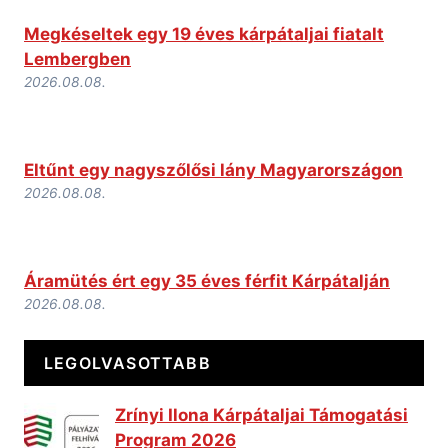
Megkéseltek egy 19 éves kárpátaljai fiatalt
Lembergben
2026.08.08.
Eltűnt egy nagyszőlősi lány Magyarországon
2026.08.08.
Áramütés ért egy 35 éves férfit Kárpátalján
2026.08.08.
LEGOLVASOTTABB
Zrínyi Ilona Kárpátaljai Támogatási
Program 2026