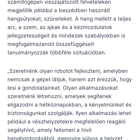
számítógépen visszajátszott felvételeken
megjelölik például a beszédben használt
hangsúlyokat, szüneteket. A hang mellett a teljes
arc, a szem, az ajkak és a kézmozdulatok
jellegzetességeit és mindezek szabályokban is
megfogalmazandó összefüggéseit
tanulmányozzák többféle szituációban.
„Szeretnénk olyan robotot fejleszteni, amelyben
nemcsak a gépet látjuk, hanem azt érezzük, hogy
lesi a gondolatainkat. Olyan alkalmazásokat
szeretnénk létrehozni, amelyek segítenek
eligazodni a hétköznapokban, a kényelmünket és
biztonságunkat szolgálják. Ilyen alkalmazás lehet
például a vészhelyzetekre megfelelően reagáló
segélyhívó, amely felismeri a hívó
hanghordozásából, mennyire súlyos a helyzet,