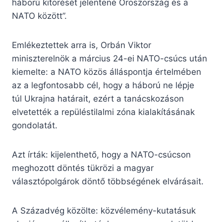
háború kitörését jelentené Oroszország és a
NATO között”.
Emlékeztettek arra is, Orbán Viktor
miniszterelnök a március 24-ei NATO-csúcs után
kiemelte: a NATO közös álláspontja értelmében
az a legfontosabb cél, hogy a háború ne lépje
túl Ukrajna határait, ezért a tanácskozáson
elvetették a repüléstilalmi zóna kialakításának
gondolatát.
Azt írták: kijelenthető, hogy a NATO-csúcson
meghozott döntés tükrözi a magyar
választópolgárok döntő többségének elvárásait.
A Századvég közölte: közvélemény-kutatásuk