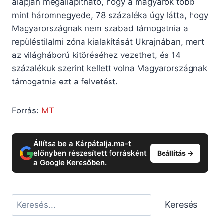
alapján megállapítható, hogy a magyarok több
mint háromnegyede, 78 százaléka úgy látta, hogy
Magyarországnak nem szabad támogatnia a
repüléstilalmi zóna kialakítását Ukrajnában, mert
az világháború kitöréséhez vezethet, és 14
százalékuk szerint kellett volna Magyarországnak
támogatnia ezt a felvetést.
Forrás:
MTI
Állítsa be a Kárpátalja.ma-t
előnyben részesített forrásként
Beállítás →
a Google Keresőben.
Keresés
Keresés