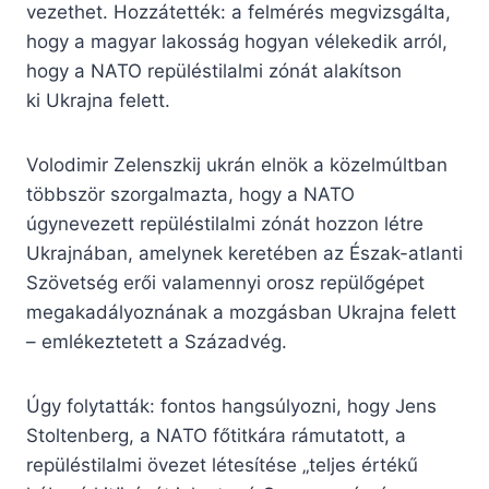
vezethet. Hozzátették: a felmérés megvizsgálta,
hogy a magyar lakosság hogyan vélekedik arról,
hogy a NATO repüléstilalmi zónát alakítson
ki Ukrajna felett.
Volodimir Zelenszkij ukrán elnök a közelmúltban
többször szorgalmazta, hogy a NATO
úgynevezett repüléstilalmi zónát hozzon létre
Ukrajnában, amelynek keretében az Észak-atlanti
Szövetség erői valamennyi orosz repülőgépet
megakadályoznának a mozgásban Ukrajna felett
– emlékeztetett a Századvég.
Úgy folytatták: fontos hangsúlyozni, hogy Jens
Stoltenberg, a NATO főtitkára rámutatott, a
repüléstilalmi övezet létesítése „teljes értékű