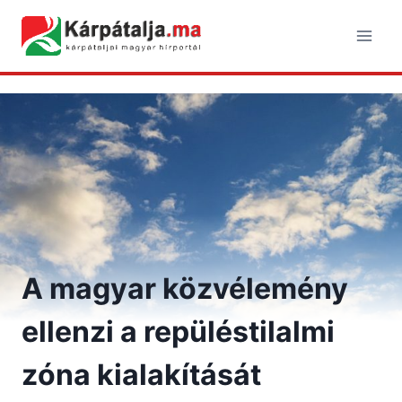
Skip
to
content
A magyar közvélemény
ellenzi a repüléstilalmi
zóna kialakítását