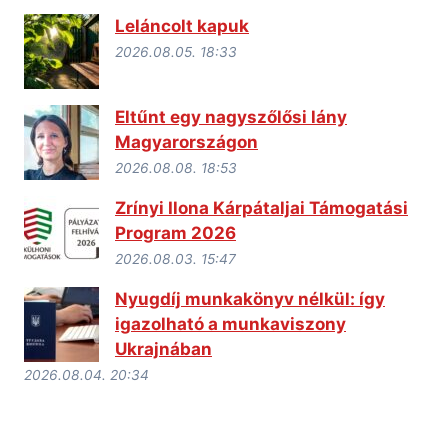
Leláncolt kapuk
2026.08.05. 18:33
Eltűnt egy nagyszőlősi lány
Magyarországon
2026.08.08. 18:53
Zrínyi Ilona Kárpátaljai Támogatási
Program 2026
2026.08.03. 15:47
Nyugdíj munkakönyv nélkül: így
igazolható a munkaviszony
Ukrajnában
2026.08.04. 20:34