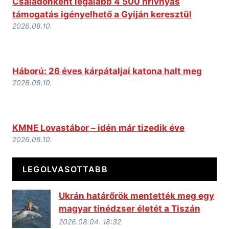
Családonként legalább 4 500 hrivnyás
támogatás igényelhető a Gyiján keresztül
2026.08.10.
Háború: 26 éves kárpátaljai katona halt meg
2026.08.10.
KMNE Lovastábor – idén már tizedik éve
2026.08.10.
LEGOLVASOTTABB
Ukrán határőrök mentették meg egy
magyar tinédzser életét a Tiszán
2026.08.04. 18:32