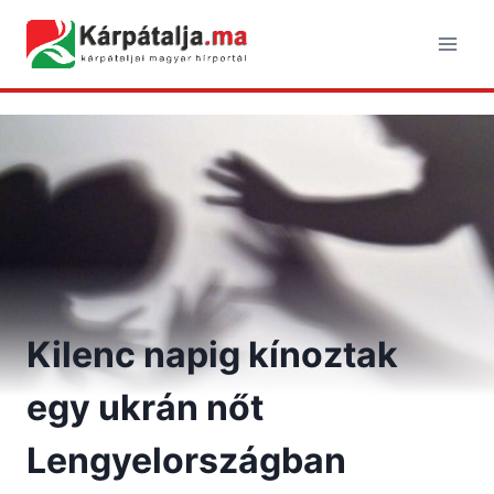
Skip
to
content
Kilenc napig kínoztak
egy ukrán nőt
Lengyelországban