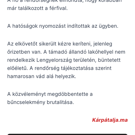
A nő a rendőrségnek elmondta, hogy korábban
már találkozott a férfival.
A hatóságok nyomozást indítottak az ügyben.
Az elkövetőt sikerült kézre keríteni, jelenleg
őrizetben van. A támadó állandó lakóhellyel nem
rendelkezik Lengyelország területén, büntetett
előéletű. A rendőrség tájékoztatása szerint
hamarosan vád alá helyezik.
A közvéleményt megdöbbentette a
bűncselekmény brutalitása.
Kárpátalja.ma