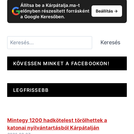
Állítsa be a Kárpátalja.ma-t
előnyben részesített forrásként
Beállítás →
a Google Keresőben.
Keresés
Keresés
KÖVESSEN MINKET A FACEBOOKON!
LEGFRISSEBB
Mintegy 1200 hadkötelest törölhettek a
katonai nyilvántartásból Kárpátalján