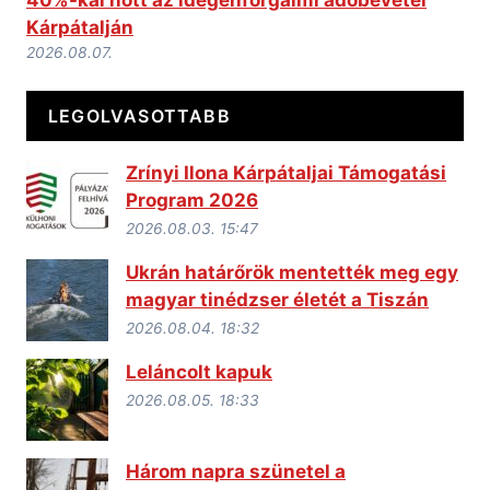
Kárpátalján
2026.08.07.
LEGOLVASOTTABB
Zrínyi Ilona Kárpátaljai Támogatási
Program 2026
2026.08.03. 15:47
Ukrán határőrök mentették meg egy
magyar tinédzser életét a Tiszán
2026.08.04. 18:32
Leláncolt kapuk
2026.08.05. 18:33
Három napra szünetel a