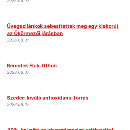
2026.08.07.
Üvegszilánkok sebesítettek meg egy kiskorút
az Ökörmezői járásban
2026.08.07.
Benedek Elek: Itthon
2026.08.07.
Szeder: kiváló antioxidáns-forrás
2026.08.07.
40%-kal nőtt az idegenforgalmi adóbevétel