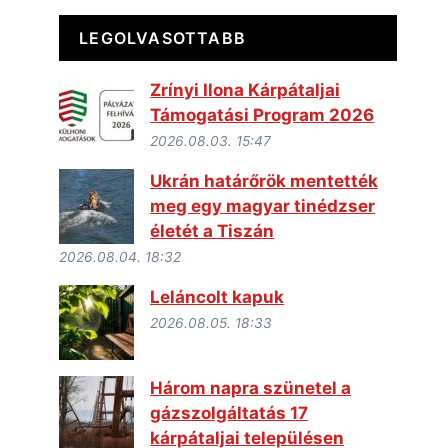
LEGOLVASOTTABB
Zrínyi Ilona Kárpátaljai
Támogatási Program 2026
2026.08.03. 15:47
Ukrán határőrök mentették
meg egy magyar tinédzser
életét a Tiszán
2026.08.04. 18:32
Leláncolt kapuk
2026.08.05. 18:33
Három napra szünetel a
gázszolgáltatás 17
kárpátaljai településen