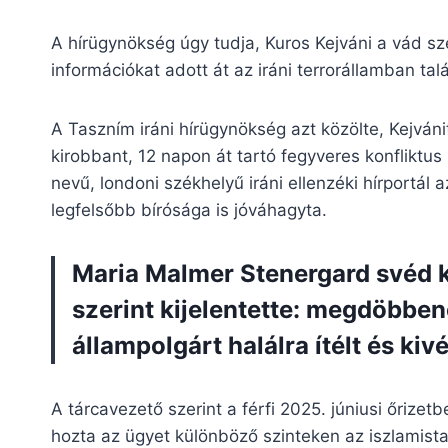
A hírügynökség úgy tudja, Kuros Kejváni a vád szer
információkat adott át az iráni terrorállamban ta
A Taszním iráni hírügynökség azt közölte, Kejvánit
kirobbant, 12 napon át tartó fegyveres konfliktus
nevű, londoni székhelyű iráni ellenzéki hírportál az
legfelsőbb bírósága is jóváhagyta.
Maria Malmer Stenergard svéd 
szerint kijelentette: megdöbben
állampolgárt halálra ítélt és kiv
A tárcavezető szerint a férfi 2025. júniusi őriz
hozta az ügyet különböző szinteken az iszlamista