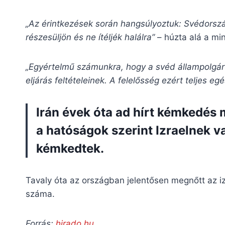
„Az érintkezések során hangsúlyoztuk: Svédorszá
részesüljön és ne ítéljék halálra”
– húzta alá a min
„Egyértelmű számunkra, hogy a svéd állampolgár
eljárás feltételeinek. A felelősség ezért teljes eg
Irán évek óta ad hírt kémkedés m
a hatóságok szerint Izraelnek 
kémkedtek.
Tavaly óta az országban jelentősen megnőtt az i
száma.
Forrás:
hirado.hu