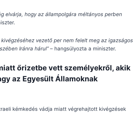
g elvárja, hogy az állampolgára méltányos perben
iszter.
 kivégzéséhez vezető per nem felelt meg az igazságos
észében Iránra hárul”
– hangsúlyozta a miniszter.
iatt őrizetbe vett személyekről, akik
vagy az Egyesült Államoknak
zraeli kémkedés vádja miatt végrehajtott kivégzések