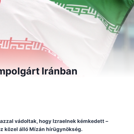
mpolgárt Iránban
 azzal vádoltak, hogy Izraelnek kémkedett –
oz közel álló Mízán hírügynökség.