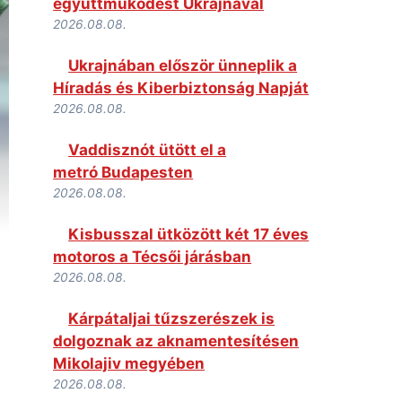
együttműködést Ukrajnával
2026.08.08.
Ukrajnában először ünneplik a
Híradás és Kiberbiztonság Napját
2026.08.08.
Vaddisznót ütött el a
metró Budapesten
2026.08.08.
Kisbusszal ütközött két 17 éves
motoros a Técsői járásban
2026.08.08.
Kárpátaljai tűzszerészek is
dolgoznak az aknamentesítésen
Mikolajiv megyében
2026.08.08.