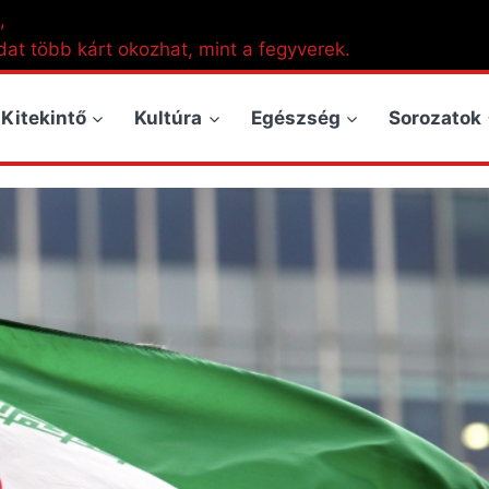
,
dat több kárt okozhat, mint a fegyverek.
Kitekintő
Kultúra
Egészség
Sorozatok