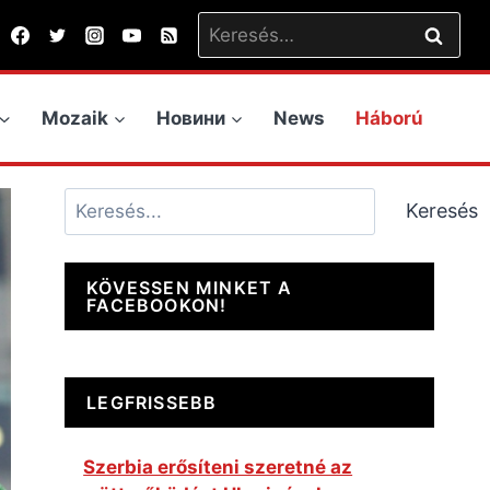
Keresés:
Mozaik
Новини
News
Háború
Keresés
Keresés
KÖVESSEN MINKET A
FACEBOOKON!
LEGFRISSEBB
Szerbia erősíteni szeretné az