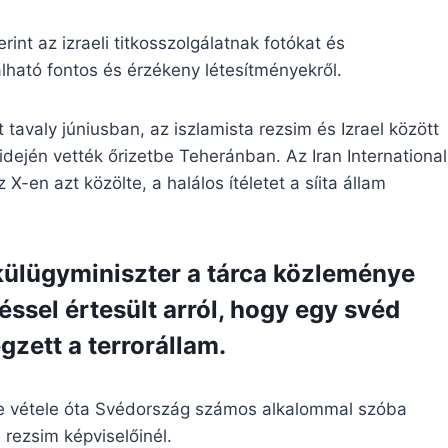
int az izraeli titkosszolgálatnak fotókat és
lálható fontos és érzékeny létesítményekről.
 tavaly júniusban, az iszlamista rezsim és Izrael között
 idején vették őrizetbe Teheránban. Az Iran International
 X-en azt közölte, a halálos ítéletet a síita állam
külügyminiszter a tárca közleménye
éssel értesült arról, hogy egy svéd
égzett a terrorállam.
etbe vétele óta Svédország számos alkalommal szóba
 rezsim képviselőinél.