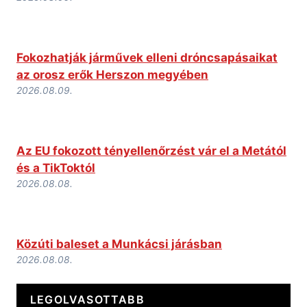
Fokozhatják járművek elleni dróncsapásaikat
az orosz erők Herszon megyében
2026.08.09.
Az EU fokozott tényellenőrzést vár el a Metától
és a TikToktól
2026.08.08.
Közúti baleset a Munkácsi járásban
2026.08.08.
LEGOLVASOTTABB