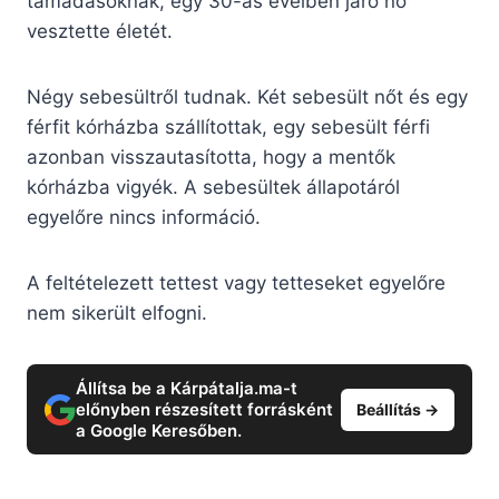
támadásoknak, egy 30-as éveiben járó nő
vesztette életét.
Négy sebesültről tudnak. Két sebesült nőt és egy
férfit kórházba szállítottak, egy sebesült férfi
azonban visszautasította, hogy a mentők
kórházba vigyék. A sebesültek állapotáról
egyelőre nincs információ.
A feltételezett tettest vagy tetteseket egyelőre
nem sikerült elfogni.
Állítsa be a Kárpátalja.ma-t
előnyben részesített forrásként
Beállítás →
a Google Keresőben.