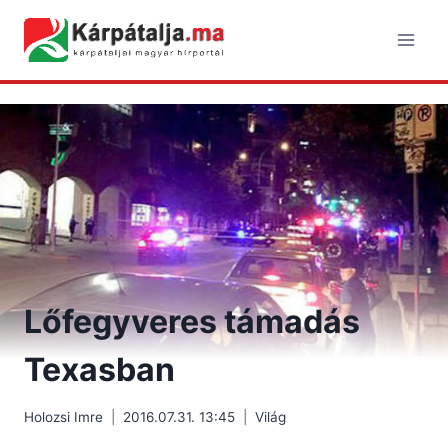
Skip
to
content
Lőfegyveres támadás
Texasban
Holozsi Imre
2016.07.31. 13:45
Világ