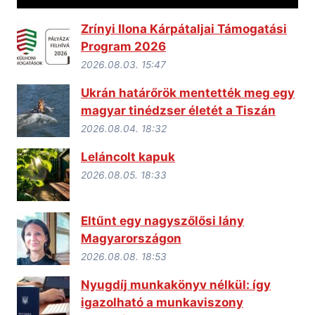
Zrínyi Ilona Kárpátaljai Támogatási
Program 2026
2026.08.03. 15:47
Ukrán határőrök mentették meg egy
magyar tinédzser életét a Tiszán
2026.08.04. 18:32
Leláncolt kapuk
2026.08.05. 18:33
Eltűnt egy nagyszőlősi lány
Magyarországon
2026.08.08. 18:53
Nyugdíj munkakönyv nélkül: így
igazolható a munkaviszony