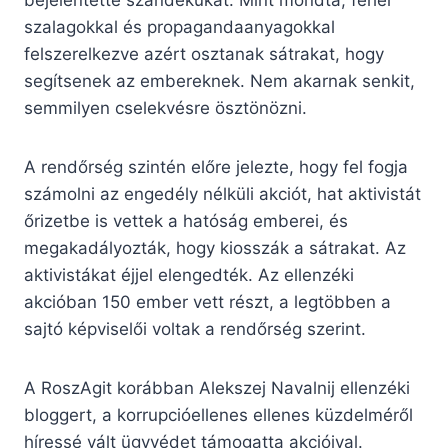
szalagokkal és propagandaanyagokkal
felszerelkezve azért osztanak sátrakat, hogy
segítsenek az embereknek. Nem akarnak senkit,
semmilyen cselekvésre ösztönözni.
A rendőrség szintén előre jelezte, hogy fel fogja
számolni az engedély nélküli akciót, hat aktivistát
őrizetbe is vettek a hatóság emberei, és
megakadályozták, hogy kiosszák a sátrakat. Az
aktivistákat éjjel elengedték. Az ellenzéki
akcióban 150 ember vett részt, a legtöbben a
sajtó képviselői voltak a rendőrség szerint.
A RoszAgit korábban Alekszej Navalnij ellenzéki
bloggert, a korrupcióellenes ellenes küzdelméről
híressé vált ügyvédet támogatta akcióival.