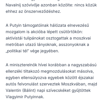
Navalnij szóvivője azonban közölte: nincs közük
ehhez az önszerveződéshez.
A Putyin támogatóinak hálózata elnevezésű
mozgalom is akcióba lépett csütörtökön:
aktivistái tulipánokat osztogattak a moszkvai
metróban utazó lányoknak, asszonyoknak a
„politikai tél” vége jegyében.
A miniszterelnök hívei korábban a nagyszabású
ellenzéki tiltakozó megmozdulásokat másolva,
egyben ellensúlyozva egyebek között éjszakai
autós felvonulást szerveztek Moszkvában, majd
Valentin (Bálint) napi szívecskéket gyűjtöttek
Vlagyimir Putyinnak.