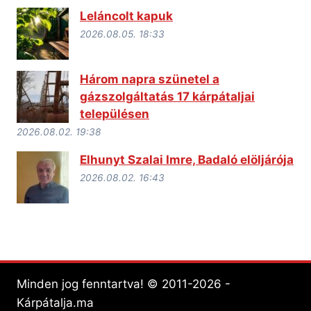
Leláncolt kapuk
2026.08.05. 18:33
Három napra szünetel a
gázszolgáltatás 17 kárpátaljai
településen
2026.08.02. 19:38
Elhunyt Szalai Imre, Badaló elöljárója
2026.08.02. 16:43
Minden jog fenntartva! © 2011-2026 -
Kárpátalja.ma