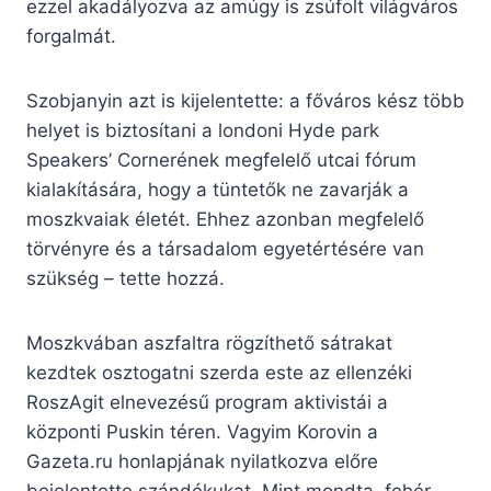
ezzel akadályozva az amúgy is zsúfolt világváros
forgalmát.
Szobjanyin azt is kijelentette: a főváros kész több
helyet is biztosítani a londoni Hyde park
Speakers’ Cornerének megfelelő utcai fórum
kialakítására, hogy a tüntetők ne zavarják a
moszkvaiak életét. Ehhez azonban megfelelő
törvényre és a társadalom egyetértésére van
szükség – tette hozzá.
Moszkvában aszfaltra rögzíthető sátrakat
kezdtek osztogatni szerda este az ellenzéki
RoszAgit elnevezésű program aktivistái a
központi Puskin téren. Vagyim Korovin a
Gazeta.ru honlapjának nyilatkozva előre
bejelentette szándékukat. Mint mondta, fehér