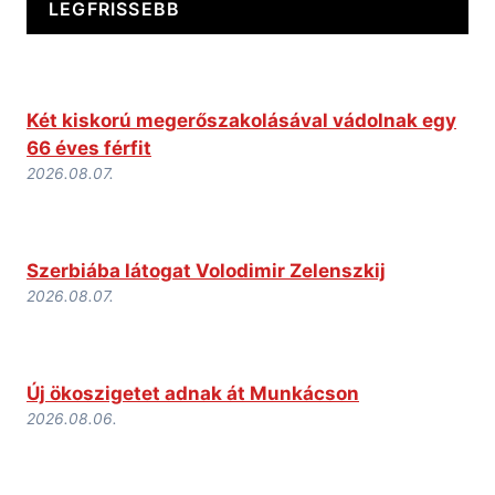
LEGFRISSEBB
Két kiskorú megerőszakolásával vádolnak egy
66 éves férfit
2026.08.07.
Szerbiába látogat Volodimir Zelenszkij
2026.08.07.
Új ökoszigetet adnak át Munkácson
2026.08.06.