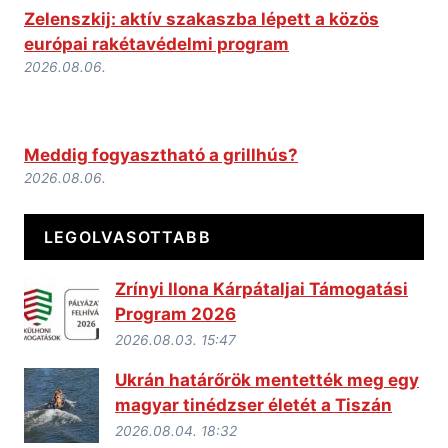
Zelenszkij: aktív szakaszba lépett a közös
európai rakétavédelmi program
2026.08.06.
Meddig fogyasztható a grillhús?
2026.08.06.
LEGOLVASOTTABB
Zrínyi Ilona Kárpátaljai Támogatási
Program 2026
2026.08.03. 15:47
Ukrán határőrök mentették meg egy
magyar tinédzser életét a Tiszán
2026.08.04. 18:32