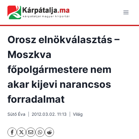
Skip
to
content
Orosz elnökválasztás –
Moszkva
főpolgármestere nem
akar kijevi narancsos
forradalmat
Sütő Éva
2012.03.02. 11:13
Világ