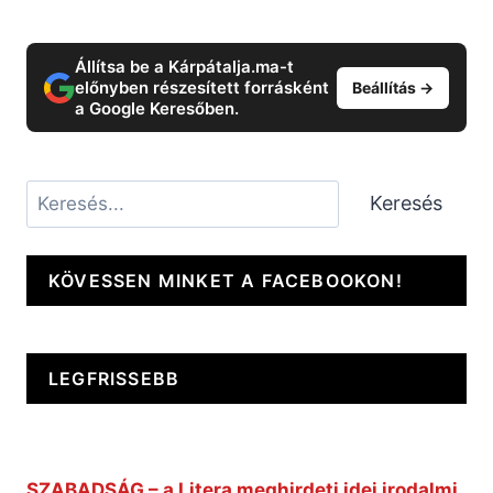
Állítsa be a Kárpátalja.ma-t
előnyben részesített forrásként
Beállítás →
a Google Keresőben.
Keresés
Keresés
KÖVESSEN MINKET A FACEBOOKON!
LEGFRISSEBB
SZABADSÁG – a Litera meghirdeti idei irodalmi