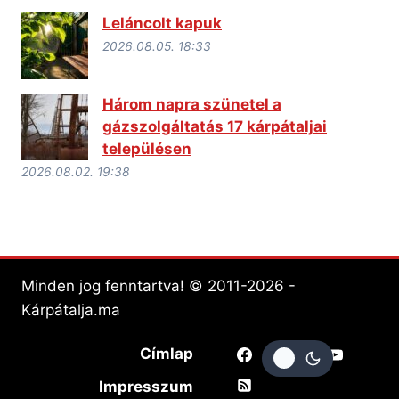
Leláncolt kapuk
2026.08.05. 18:33
Három napra szünetel a
gázszolgáltatás 17 kárpátaljai
településen
2026.08.02. 19:38
Minden jog fenntartva! © 2011-2026 -
Kárpátalja.ma
Címlap
Impresszum