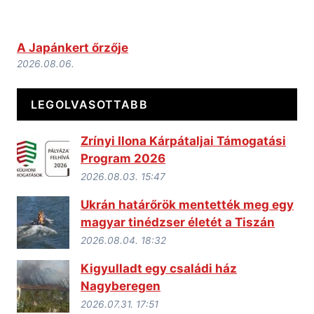
A Japánkert őrzője
2026.08.06.
LEGOLVASOTTABB
Zrínyi Ilona Kárpátaljai Támogatási
Program 2026
2026.08.03. 15:47
Ukrán határőrök mentették meg egy
magyar tinédzser életét a Tiszán
2026.08.04. 18:32
Kigyulladt egy családi ház
Nagyberegen
2026.07.31. 17:51