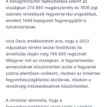
A belügyminiszter tájékoztatása szerint az
országban 274 890 magánszemély és 1826 jogi
személy rendelkezik fegyvertartási engedéllyel,
emellett 1448 bejegyzett fegyvergyűjtőt is
nyilvántartanak.
Ivica Dacic emlékeztetett arra, hogy a 2023
májusában történt iskolai lövöldözés és
ámokfutás idején még 766 665 regisztrált
lőfegyver volt az országban. A fegyverleadási
amnesztiának köszönhetően azóta a fegyverek
száma jelentősen csökkent, részben az önkéntes
fegyverbeszolgáltatási akcióknak, részben a
rendőrségi intézkedéseknek köszönhetően.
A miniszter elmondta, hogy a
fegyverbeszolgáltatási akció során a szerbiai