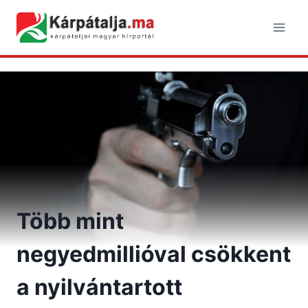
Skip
to
content
Több mint
negyedmillióval csökkent
a nyilvántartott