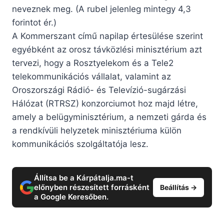
neveznek meg. (A rubel jelenleg mintegy 4,3
forintot ér.)
A Kommerszant című napilap értesülése szerint
egyébként az orosz távközlési minisztérium azt
tervezi, hogy a Rosztyelekom és a Tele2
telekommunikációs vállalat, valamint az
Oroszországi Rádió- és Televízió-sugárzási
Hálózat (RTRSZ) konzorciumot hoz majd létre,
amely a belügyminisztérium, a nemzeti gárda és
a rendkívüli helyzetek minisztériuma külön
kommunikációs szolgáltatója lesz.
Állítsa be a Kárpátalja.ma-t
előnyben részesített forrásként
Beállítás →
a Google Keresőben.