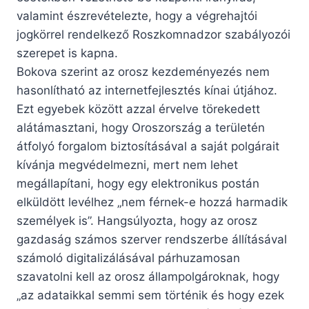
valamint észrevételezte, hogy a végrehajtói
jogkörrel rendelkező Roszkomnadzor szabályozói
szerepet is kapna.
Bokova szerint az orosz kezdeményezés nem
hasonlítható az internetfejlesztés kínai útjához.
Ezt egyebek között azzal érvelve törekedett
alátámasztani, hogy Oroszország a területén
átfolyó forgalom biztosításával a saját polgárait
kívánja megvédelmezni, mert nem lehet
megállapítani, hogy egy elektronikus postán
elküldött levélhez „nem férnek-e hozzá harmadik
személyek is”. Hangsúlyozta, hogy az orosz
gazdaság számos szerver rendszerbe állításával
számoló digitalizálásával párhuzamosan
szavatolni kell az orosz állampolgároknak, hogy
„az adataikkal semmi sem történik és hogy ezek