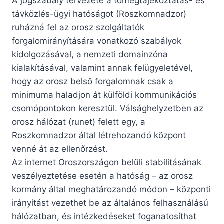
A jogszabály tervezete a tömegtájékoztatás- és
távközlés-ügyi hatóságot (Roszkomnadzor)
ruházná fel az orosz szolgáltatók
forgalomirányítására vonatkozó szabályok
kidolgozásával, a nemzeti domainzóna
kialakításával, valamint annak felügyeletével,
hogy az orosz belső forgalomnak csak a
minimuma haladjon át külföldi kommunikációs
csomópontokon keresztül. Válsághelyzetben az
orosz hálózat (runet) felett egy, a
Roszkomnadzor által létrehozandó központ
venné át az ellenőrzést.
Az internet Oroszországon belüli stabilitásának
veszélyeztetése esetén a hatóság – az orosz
kormány által meghatározandó módon – központi
irányítást vezethet be az általános felhasználású
hálózatban, és intézkedéseket foganatosíthat