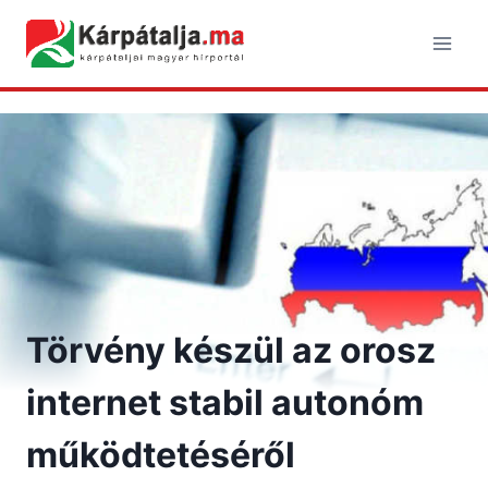
Skip
to
content
Törvény készül az orosz
internet stabil autonóm
működtetéséről