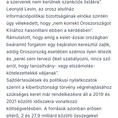
a szerverek nem kerülnek szankciós listákra”.
Leonyid Levin, az orosz alsóház
információpolitikai bizottságának elnöke szintén
úgy vélekedett, hogy „nem korrekt Oroszországot
Kínához hasonlítani ebben a kérdésben”.
Rámutatott, hogy amíg a kelet-ázsiai országban
beáramló forgalom egy bejáraton keresztül zajlik,
addig Oroszország esetében számos ilyen létezik
és „senki sem tervezi őket szabályozni, nincs szó
arról, hogy tanúsítvány- vagy elszámolás-
kötelezettekké váljanak”.
Sajtóértesülések és politikusi nyilatkozatok
szerint a kiberbiztonsági törvény végrehajtásához
szükséges keret már rendelkezésre áll a 2019 és
2021 közötti időszakra vonatkozó
költségvetésben. A források azonban erősen
eltérő, 2 és 27,9 milliárd közötti összegeket