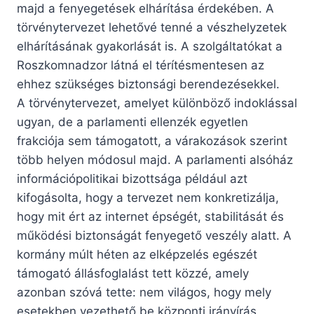
majd a fenyegetések elhárítása érdekében. A
törvénytervezet lehetővé tenné a vészhelyzetek
elhárításának gyakorlását is. A szolgáltatókat a
Roszkomnadzor látná el térítésmentesen az
ehhez szükséges biztonsági berendezésekkel.
A törvénytervezet, amelyet különböző indoklással
ugyan, de a parlamenti ellenzék egyetlen
frakciója sem támogatott, a várakozások szerint
több helyen módosul majd. A parlamenti alsóház
információpolitikai bizottsága például azt
kifogásolta, hogy a tervezet nem konkretizálja,
hogy mit ért az internet épségét, stabilitását és
működési biztonságát fenyegető veszély alatt. A
kormány múlt héten az elképzelés egészét
támogató állásfoglalást tett közzé, amely
azonban szóvá tette: nem világos, hogy mely
esetekben vezethető be központi irányírás,