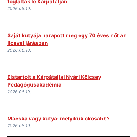
foglaltak le Kárpátalján
2026.08.10.
Saját kutyája harapott meg egy 70 éves nőt az
Ilosvai járásban
2026.08.10.
Elstartolt a Kárpátaljai Nyári Kölcsey
Pedagógusakadémia
2026.08.10.
Macska vagy kutya: melyikük okosabb?
2026.08.10.