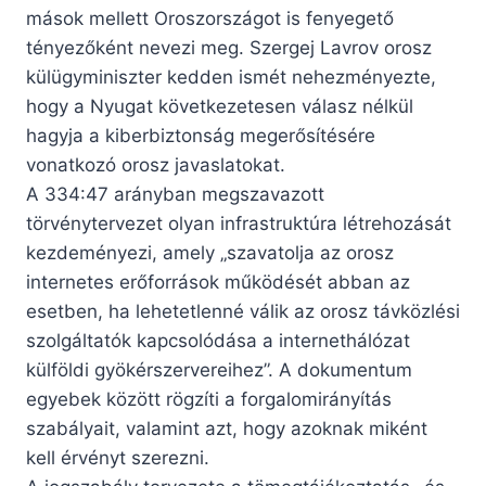
mások mellett Oroszországot is fenyegető
tényezőként nevezi meg. Szergej Lavrov orosz
külügyminiszter kedden ismét nehezményezte,
hogy a Nyugat következetesen válasz nélkül
hagyja a kiberbiztonság megerősítésére
vonatkozó orosz javaslatokat.
A 334:47 arányban megszavazott
törvénytervezet olyan infrastruktúra létrehozását
kezdeményezi, amely „szavatolja az orosz
internetes erőforrások működését abban az
esetben, ha lehetetlenné válik az orosz távközlési
szolgáltatók kapcsolódása a internethálózat
külföldi gyökérszervereihez”. A dokumentum
egyebek között rögzíti a forgalomirányítás
szabályait, valamint azt, hogy azoknak miként
kell érvényt szerezni.