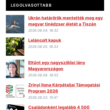
LEGOLVASOTTABB
Ukrán határőrök mentették meg egy
magyar tinédzser életét a Tiszán
2026.08.04. 18:32
Leláncolt kapuk
2026.08.05. 18:33
Eltűnt egy nagyszőlősi lány
Magyarországon
2026.08.08. 18:53
Zrínyi Ilona Kárpátaljai Támogatási
Program 2026
2026.08.03. 15:47
Családonként legalább 4 500