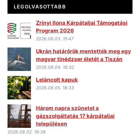
LEGOLVASOTTABB
Zrínyi Ilona Kárpátaljai Támogatási
Program 2026
2026.08.03. 15:47
Ukrán határőrök mentették meg egy
magyar tinédzser életét a Tiszán
2026.08.04. 18:32
Leláncolt kapuk
2026.08.05. 18:33
Három napra szünetel a
gázszolgáltatás 17 kárpátaljai
településen
2026.08.02. 19:38