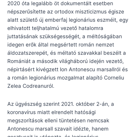
2020 óta legalább öt dokumentált esetben
népszerűsítette az ortodox miszticizmus égisze
alatt születő új emberfaj legionárius eszméit, egy
elhivatott teljhatalmú vezető hatalomra
juttatásának szükségességét, a méltóságában
idegen erők által megsértett román nemzet
áldozatszerepét, és méltató szavakkal beszélt a
Romániát a második világháború idején vezető,
népirtásért kivégzett Ion Antonescu marsallról és
a román legionárius mozgalmat alapító Corneliu
Zelea Codreanuról.
Az ügyészség szerint 2021. október 2-án, a
koronavírus miatt elrendelt hatósági
megszorítások elleni tüntetésen nemcsak
Antonescu marsall szavait idézte, hanem