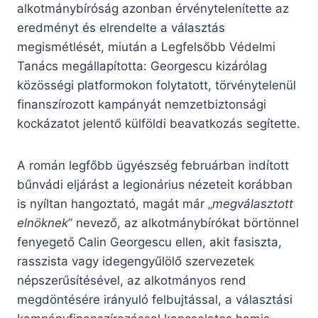
alkotmánybíróság azonban érvénytelenítette az
eredményt és elrendelte a választás
megismétlését, miután a Legfelsőbb Védelmi
Tanács megállapította: Georgescu kizárólag
közösségi platformokon folytatott, törvénytelenül
finanszírozott kampányát nemzetbiztonsági
kockázatot jelentő külföldi beavatkozás segítette.
A román legfőbb ügyészség februárban indított
bűnvádi eljárást a legionárius nézeteit korábban
is nyíltan hangoztató, magát már „
megválasztott
elnöknek
” nevező, az alkotmánybírókat börtönnel
fenyegető Calin Georgescu ellen, akit fasiszta,
rasszista vagy idegengyűlölő szervezetek
népszerűsítésével, az alkotmányos rend
megdöntésére irányuló felbujtással, a választási