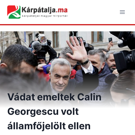
Skip
to
content
Vádat emeltek Calin
Georgescu volt
államfőjelölt ellen