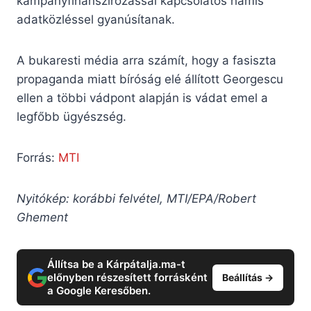
kampányfinanszírozással kapcsolatos hamis
adatközléssel gyanúsítanak.
A bukaresti média arra számít, hogy a fasiszta
propaganda miatt bíróság elé állított Georgescu
ellen a többi vádpont alapján is vádat emel a
legfőbb ügyészség.
Forrás:
MTI
Nyitókép: korábbi felvétel, MTI/EPA/Robert
Ghement
Állítsa be a Kárpátalja.ma-t
előnyben részesített forrásként
Beállítás →
a Google Keresőben.