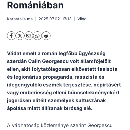
Romániában
Kárpátalja.ma
2025.07.02. 17:13
Világ
Vádat emelt a román legfőbb ügyészség
szerdán Calin Georgescu volt államfőjelölt
ellen, akit folytatólagosan elkövetett fasiszta
és legionárius propaganda, rasszista és
idegengyűlölő eszmék terjesztése, népirtásért
vagy emberiesség elleni bűncselekményekért
jogerősen elítélt személyek kultuszának
ápolása miatt állítanak bíróság elé.
A vádhatóság közleménye szerint Georgescu