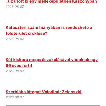
Tűz ütött ki egy melléképületben Kaszonyban
2026.08.07.
Kataszteri szám hiányában is rendezhető a
földterület öröklése?
2026.08.07.
Két kiskorú megerőszakolásával vádolnak egy
66 éves férfit
2026.08.07.
Szerbiába látogat Volodimir Zelenszkij
2026.08.07.