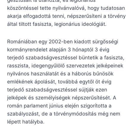
gesztusait is utánozta, és legionárius
köszöntéssel tette nyilvánvalóvá, hogy tudatosan
akarja elfogadottá tenni, népszerűsíteni a törvény
által tiltott fasiszta, legionárius ideológiát.
Romániában egy 2002-ben kiadott sürgősségi
kormányrendelet alapján 3 hónaptól 3 évig
terjedő szabadságvesztéssel büntetik a fasiszta,
rasszista, idegengyűlölő szervezetek jelképeinek
nyilvános használatát és a háborús bűnösök
emlékének ápolását, továbbá egytől öt évig
terjedő szabadságvesztéssel sújtják ezen
jelképek és személyiségek népszerűsítését. A
román parlament június elején szigorította a
szabályozást, de a törvénymódosítás még nem
lépett hatályba.