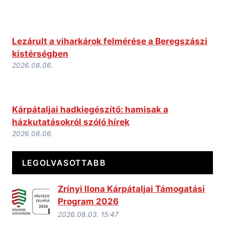
Lezárult a viharkárok felmérése a Beregszászi
kistérségben
2026.08.06.
Kárpátaljai hadkiegészítő: hamisak a
házkutatásokról szóló hírek
2026.08.06.
LEGOLVASOTTABB
Zrínyi Ilona Kárpátaljai Támogatási
Program 2026
2026.08.03. 15:47