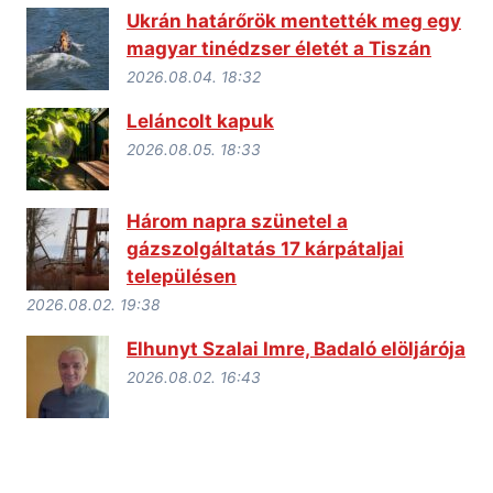
Ukrán határőrök mentették meg egy
magyar tinédzser életét a Tiszán
2026.08.04. 18:32
Leláncolt kapuk
2026.08.05. 18:33
Három napra szünetel a
gázszolgáltatás 17 kárpátaljai
településen
2026.08.02. 19:38
Elhunyt Szalai Imre, Badaló elöljárója
2026.08.02. 16:43