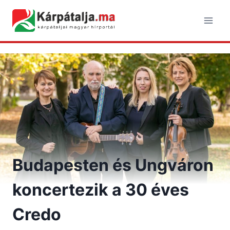
Skip
to
content
Budapesten és Ungváron
koncertezik a 30 éves
Credo