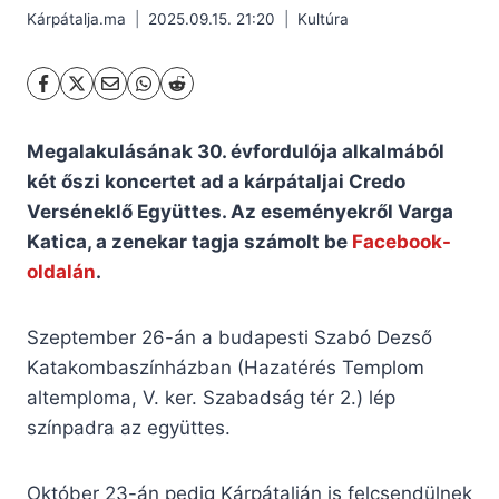
Kárpátalja.ma
2025.09.15. 21:20
Kultúra
Megalakulásának 30. évfordulója alkalmából
két őszi koncertet ad a kárpátaljai Credo
Verséneklő Együttes. Az eseményekről Varga
Katica, a zenekar tagja számolt be
Facebook-
oldalán
.
Szeptember 26-án a budapesti Szabó Dezső
Katakombaszínházban (Hazatérés Templom
altemploma, V. ker. Szabadság tér 2.) lép
színpadra az együttes.
Október 23-án pedig Kárpátalján is felcsendülnek