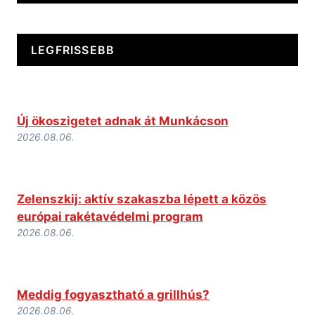
LEGFRISSEBB
Új ökoszigetet adnak át Munkácson
2026.08.06.
Zelenszkij: aktív szakaszba lépett a közös
európai rakétavédelmi program
2026.08.06.
Meddig fogyasztható a grillhús?
2026.08.06.