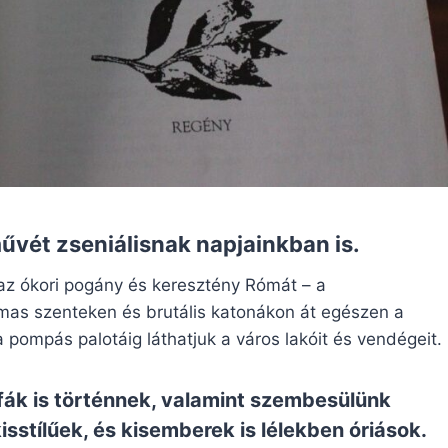
művét zseniálisnak napjainkban is.
az ókori pogány és keresztény Rómát – a
lmas szenteken és brutális katonákon át egészen a
a pompás palotáig láthatjuk a város lakóit és vendégeit.
fák is történnek, valamint szembesülünk
sstílűek, és kisemberek is lélekben óriások.