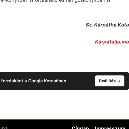
Sz. Kárpáthy Kata
Kárpátalja.ma
t forrásként a Google Keresőben.
Beállítás →
a.ma
Címlap
Impresszum