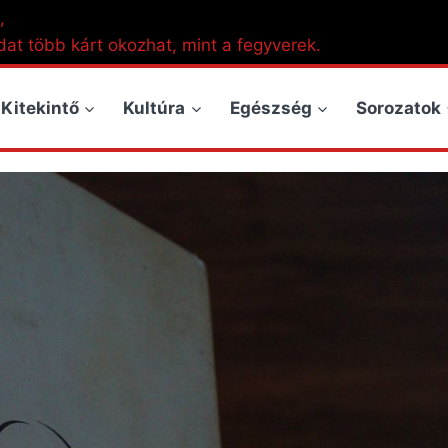
,
dat több kárt okozhat, mint a fegyverek.
Kitekintő
Kultúra
Egészség
Sorozatok