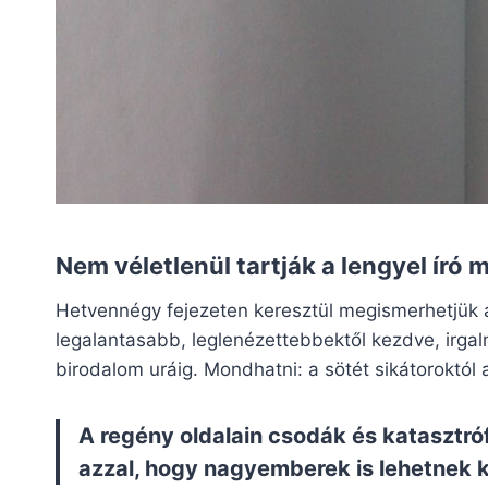
Nem véletlenül tartják a lengyel író 
Hetvennégy fejezeten keresztül megismerhetjük 
legalantasabb, leglenézettebbektől kezdve, irga
birodalom uráig. Mondhatni: a sötét sikátoroktól 
A regény oldalain csodák és katasztró
azzal, hogy nagyemberek is lehetnek ki