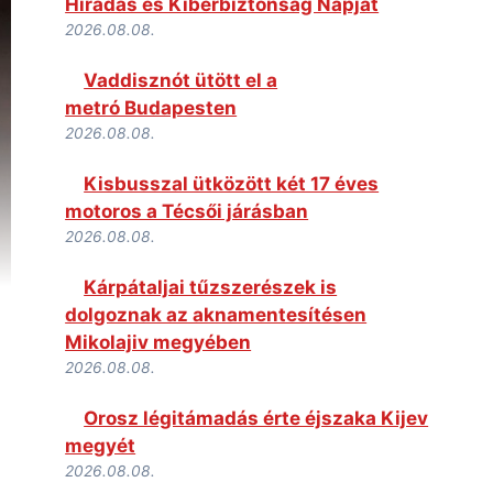
Híradás és Kiberbiztonság Napját
2026.08.08.
Vaddisznót ütött el a
metró Budapesten
2026.08.08.
Kisbusszal ütközött két 17 éves
motoros a Técsői járásban
2026.08.08.
Kárpátaljai tűzszerészek is
dolgoznak az aknamentesítésen
Mikolajiv megyében
2026.08.08.
Orosz légitámadás érte éjszaka Kijev
megyét
2026.08.08.