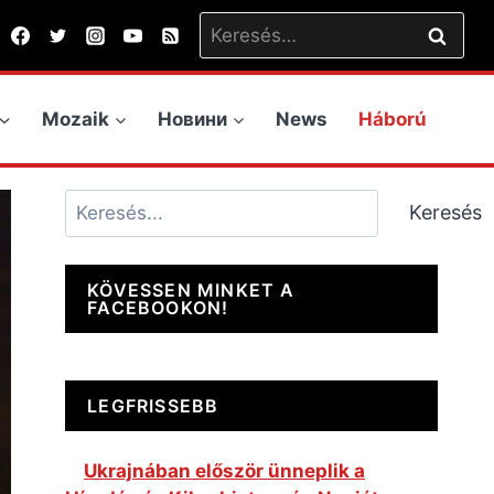
Keresés:
Mozaik
Новини
News
Háború
Keresés
Keresés
KÖVESSEN MINKET A
FACEBOOKON!
LEGFRISSEBB
Ukrajnában először ünneplik a