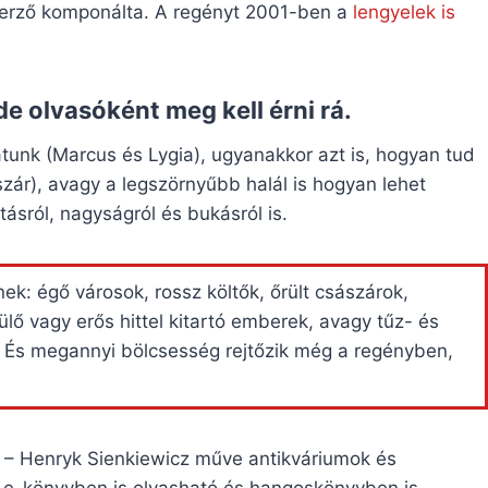
zerző komponálta. A regényt 2001-ben a
lengyelek is
de olvasóként meg kell érni rá.
atunk (Marcus és Lygia), ugyanakkor azt is, hogyan tud
zár), avagy a legszörnyűbb halál is hogyan lehet
rtásról, nagyságról és bukásról is.
k: égő városok, rossz költők, őrült császárok,
lő vagy erős hittel kitartó emberek, avagy tűz- és
 És megannyi bölcsesség rejtőzik még a regényben,
– Henryk Sienkiewicz műve antikváriumok és
e e-könyvben is olvasható és hangoskönyvben is