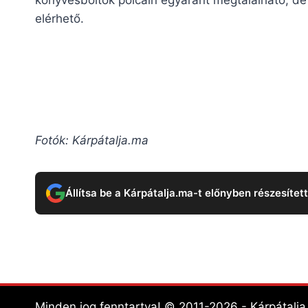
elérhető.
Fotók: Kárpátalja.ma
Állítsa be a Kárpátalja.ma-t előnyben részesítet
Minden jog fenntartva! © 2011-2026 - Kárpátalj