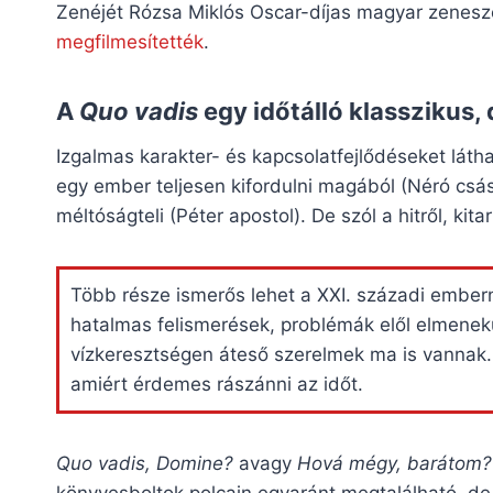
Zenéjét Rózsa Miklós Oscar-díjas magyar zenes
megfilmesítették
.
A
Quo vadis
egy időtálló klasszikus, 
Izgalmas karakter- és kapcsolatfejlődéseket láth
egy ember teljesen kifordulni magából (Néró csás
méltóságteli (Péter apostol). De szól a hitről, kita
Több része ismerős lehet a XXI. századi emberne
hatalmas felismerések, problémák elől elmenekü
vízkeresztségen áteső szerelmek ma is vannak.
amiért érdemes rászánni az időt.
Quo vadis, Domine?
avagy
Hová mégy, barátom?
könyvesboltok polcain egyaránt megtalálható, d