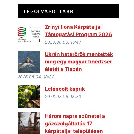
LEGOLVASOTTABB
Zrínyi Ilona Kárpátaljai
Támogatási Program 2026
2026.08.03. 15:47
Ukrán határőrök mentették
meg egy magyar tinédzser
életét a Tiszán
2026.08.04. 18:32
Leláncolt kapuk
2026.08.05. 18:33
Három napra szünetel a
gázszolgáltatás 17
kárpátaljai településen