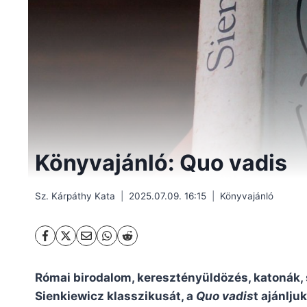
Könyvajánló: Quo vadis
Sz. Kárpáthy Kata
2025.07.09. 16:15
Könyvajánló
Római birodalom, keresztényüldözés, katonák, 
Sienkiewicz klasszikusát, a
Quo vadis
t ajánljuk