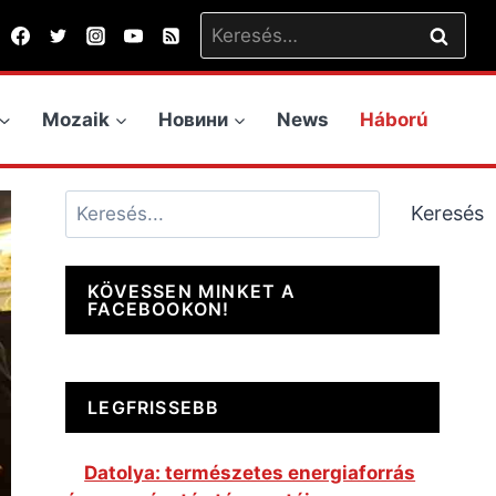
Keresés:
Mozaik
Новини
News
Háború
Keresés
Keresés
KÖVESSEN MINKET A
FACEBOOKON!
LEGFRISSEBB
Datolya: természetes energiaforrás