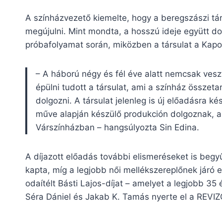
A színházvezető kiemelte, hogy a beregszászi tár
megújulni. Mint mondta, a hosszú ideje együtt d
próbafolyamat során, miközben a társulat a Kapos
– A háború négy és fél éve alatt nemcsak ves
épülni tudott a társulat, ami a színház összeta
dolgozni. A társulat jelenleg is új előadásra k
műve alapján készülő produkción dolgoznak, am
Várszínházban – hangsúlyozta Sin Edina.
A díjazott előadás további elismeréseket is begyű
kapta, míg a legjobb női mellékszereplőnek járó e
odaítélt Básti Lajos-díjat – amelyet a legjobb 
Séra Dániel és Jakab K. Tamás nyerte el a REVIZO