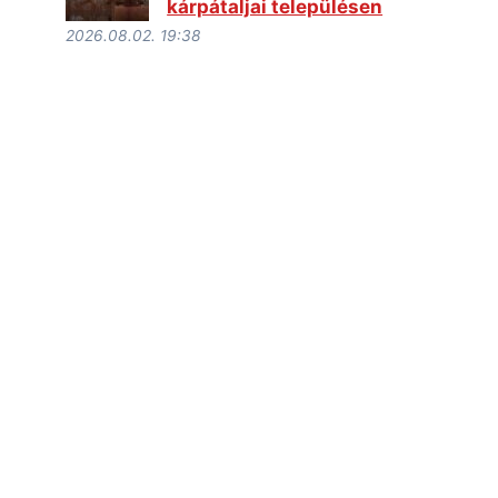
kárpátaljai településen
2026.08.02. 19:38