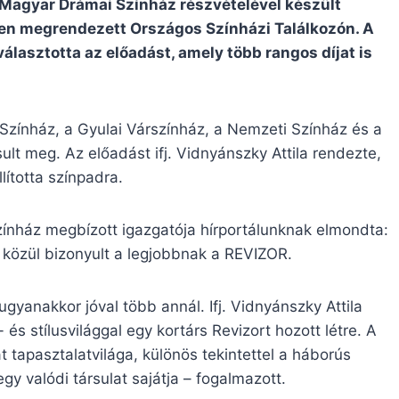
i Magyar Drámai Színház részvételével készült
n megrendezett Országos Színházi Találkozón. A
álasztotta az előadást, amely több rangos díjat is
Színház, a Gyulai Várszínház, a Nemzeti Színház és a
t meg. Az előadást ifj. Vidnyánszky Attila rendezte,
lította színpadra.
zínház megbízott igazgatója hírportálunknak elmondta:
a közül bizonyult a legjobbnak a REVIZOR.
gyanakkor jóval több annál. Ifj. Vidnyánszky Attila
s stílusvilággal egy kortárs Revizort hozott létre. A
 tapasztalatvilága, különös tekintettel a háborús
y valódi társulat sajátja – fogalmazott.