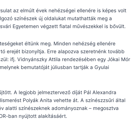
sulat az elmúlt évek nehézségei ellenére is képes volt
olgozó színészek új oldalukat mutathatták meg a
vári Egyetemen végzett fiatal művészekkel is bővült.
zteségeket éltünk meg. Minden nehézség ellenére
rtó erejét bizonyítja. Erre alapozva szeretnénk tovább
észül: ifj. Vidnyánszky Attila rendezésében egy Jókai Mór
elynek bemutatóját júliusban tartják a Gyulai
jtött. A legjobb jelmeztervező díját Pál Alexandra
lismerést Polyák Anita vehette át. A színészzsűri által
35 év alatti színészeknek adományoznak – megosztva
R-ban nyújtott alakításáért.