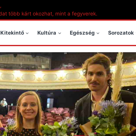
,
dat több kárt okozhat, mint a fegyverek.
Kitekintő
Kultúra
Egészség
Sorozatok