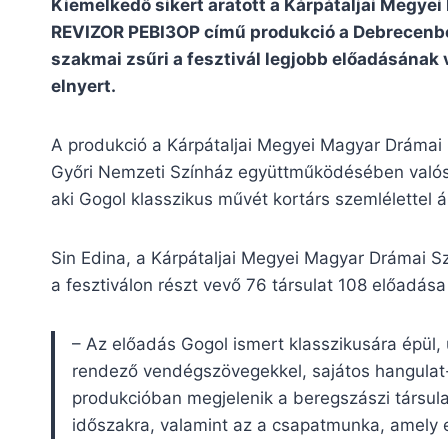
Kiemelkedő sikert aratott a Kárpátaljai Megye
REVIZOR РЕВІЗОР című produkció a Debrecenbe
szakmai zsűri a fesztivál legjobb előadásának v
elnyert.
A produkció a Kárpátaljai Megyei Magyar Drámai 
Győri Nemzeti Színház együttműködésében valósul
aki Gogol klasszikus művét kortárs szemlélettel ál
Sin Edina, a Kárpátaljai Megyei Magyar Drámai S
a fesztiválon részt vevő 76 társulat 108 előadás
– Az előadás Gogol ismert klasszikusára épül, u
rendező vendégszövegekkel, sajátos hangulat- é
produkcióban megjelenik a beregszászi társulat
időszakra, valamint az a csapatmunka, amely eg