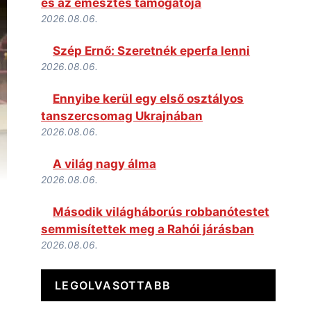
és az emésztés támogatója
2026.08.06.
Szép Ernő: Szeretnék eperfa lenni
2026.08.06.
Ennyibe kerül egy első osztályos
tanszercsomag Ukrajnában
2026.08.06.
A világ nagy álma
2026.08.06.
Második világháborús robbanótestet
semmisítettek meg a Rahói járásban
2026.08.06.
LEGOLVASOTTABB