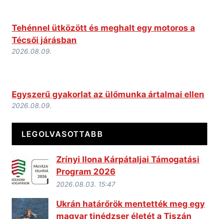
Tehénnel ütközött és meghalt egy motoros a
Técsői járásban
2026.08.09.
Egyszerű gyakorlat az ülőmunka ártalmai ellen
2026.08.09.
LEGOLVASOTTABB
Zrínyi Ilona Kárpátaljai Támogatási
Program 2026
2026.08.03. 15:47
Ukrán határőrök mentették meg egy
magyar tinédzser életét a Tiszán