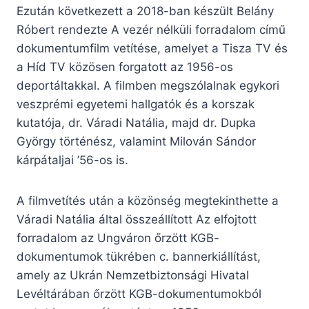
Ezután következett a 2018-ban készült Belány
Róbert rendezte A vezér nélküli forradalom című
dokumentumfilm vetítése, amelyet a Tisza TV és
a Híd TV közösen forgatott az 1956-os
deportáltakkal. A filmben megszólalnak egykori
veszprémi egyetemi hallgatók és a korszak
kutatója, dr. Váradi Natália, majd dr. Dupka
György történész, valamint Milován Sándor
kárpátaljai ’56-os is.
A filmvetítés után a közönség megtekinthette a
Váradi Natália által összeállított Az elfojtott
forradalom az Ungváron őrzött KGB-
dokumentumok tükrében c. bannerkiállítást,
amely az Ukrán Nemzetbiztonsági Hivatal
Levéltárában őrzött KGB-dokumentumokból