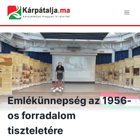
Skip
to
content
Emlékünnepség az 1956-
os forradalom
tiszteletére