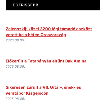
LEGFRISSEBB
Zelenszkij: közel 3200 légi támadó eszközt
vetett be a héten Oroszország
2026.08.09.
Előkerült a Tatabányán eltűnt Bak Amina
2026.08.09.
Sikeresen zárult a VII. Gitár-, ének- és
verstábor Kisgejőcön
2026.08.09.