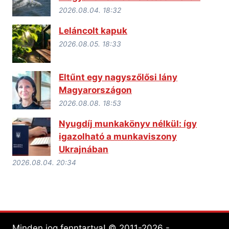
2026.08.04. 18:32
Leláncolt kapuk
2026.08.05. 18:33
Eltűnt egy nagyszőlősi lány
Magyarországon
2026.08.08. 18:53
Nyugdíj munkakönyv nélkül: így
igazolható a munkaviszony
Ukrajnában
2026.08.04. 20:34
Minden jog fenntartva! © 2011-2026 -