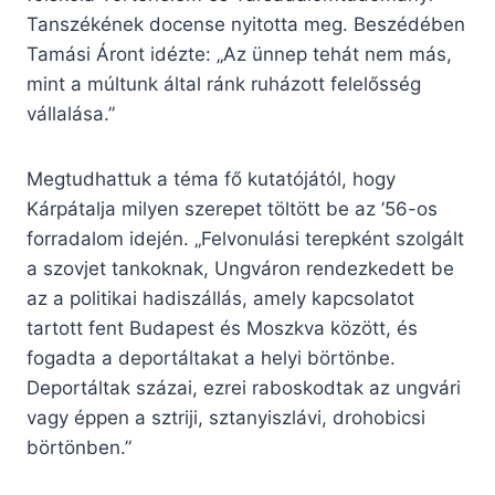
Tanszékének docense nyitotta meg. Beszédében
Tamási Áront idézte: „Az ünnep tehát nem más,
mint a múltunk által ránk ruházott felelősség
vállalása.”
Megtudhattuk a téma fő kutatójától, hogy
Kárpátalja milyen szerepet töltött be az ’56-os
forradalom idején. „Felvonulási terepként szolgált
a szovjet tankoknak, Ungváron rendezkedett be
az a politikai hadiszállás, amely kapcsolatot
tartott fent Budapest és Moszkva között, és
fogadta a deportáltakat a helyi börtönbe.
Deportáltak százai, ezrei raboskodtak az ungvári
vagy éppen a sztriji, sztanyiszlávi, drohobicsi
börtönben.”