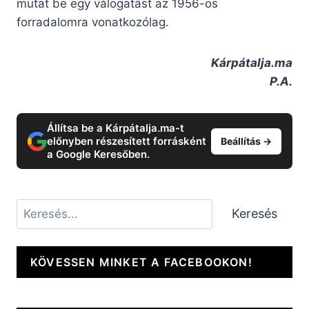
mutat be egy válogatást az 1956-os
forradalomra vonatkozólag.
Kárpátalja.ma
P.A.
Állítsa be a Kárpátalja.ma-t
előnyben részesített forrásként
Beállítás →
a Google Keresőben.
Keresés
Keresés
KÖVESSEN MINKET A FACEBOOKON!