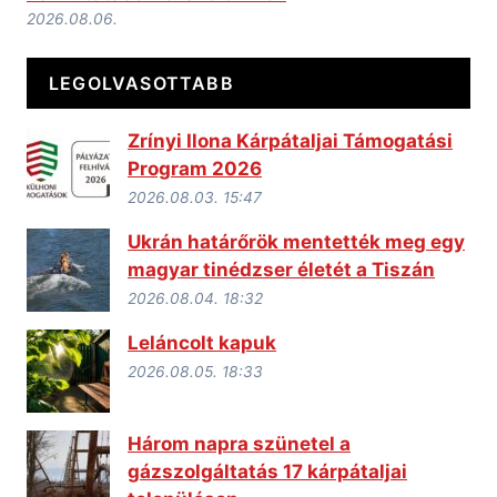
2026.08.06.
LEGOLVASOTTABB
Zrínyi Ilona Kárpátaljai Támogatási
Program 2026
2026.08.03. 15:47
Ukrán határőrök mentették meg egy
magyar tinédzser életét a Tiszán
2026.08.04. 18:32
Leláncolt kapuk
2026.08.05. 18:33
Három napra szünetel a
gázszolgáltatás 17 kárpátaljai