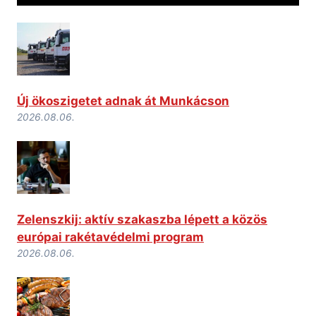
Új ökoszigetet adnak át Munkácson
2026.08.06.
Zelenszkij: aktív szakaszba lépett a közös
európai rakétavédelmi program
2026.08.06.