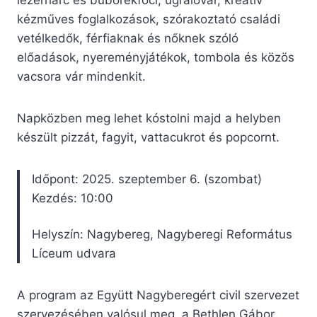
lézerharc és buborékfoci, ugrálóvár, kreatív
kézműves foglalkozások, szórakoztató családi
vetélkedők, férfiaknak és nőknek szóló
előadások, nyereményjátékok, tombola és közös
vacsora vár mindenkit.
Napközben meg lehet kóstolni majd a helyben
készült pizzát, fagyit, vattacukrot és popcornt.
Időpont: 2025. szeptember 6. (szombat)
Kezdés: 10:00
Helyszín: Nagybereg, Nagyberegi Református
Líceum udvara
A program az Együtt Nagyberegért civil szervezet
szervezésében valósul meg, a Bethlen Gábor