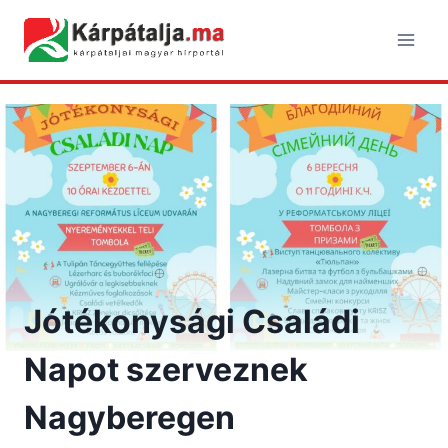
Skip
to
content
Jótékonysági Családi
Napot szerveznek
Nagyberegen