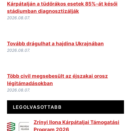
Kárpátalján a tüdőrákos esetek 85%-át késői
stádiumban diagnosztizálják
2026.08.07.
Tovább drágulhat a hajdina Ukrajnában
2026.08.07.
Több civil megsebesült az éjszakai orosz
légitámadásokban
2026.08.07.
LEGOLVASOTTABB
Zrínyi Ilona Kárpátaljai Támogatási
Program 2026