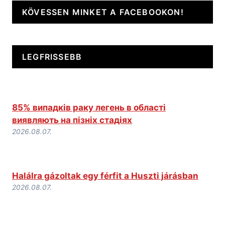
KÖVESSEN MINKET A FACEBOOKON!
LEGFRISSEBB
85% випадків раку легень в області
виявляють на пізніх стадіях
2026.08.07.
Halálra gázoltak egy férfit a Huszti járásban
2026.08.07.