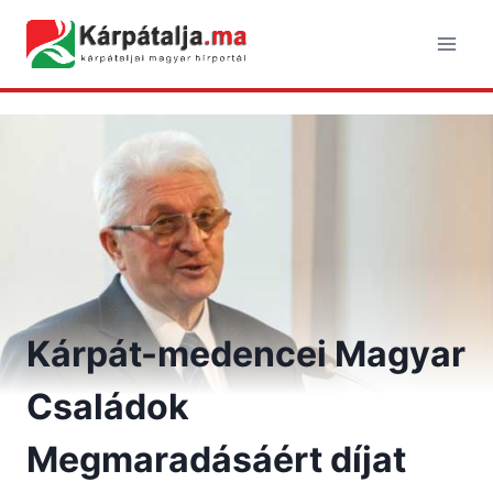
Skip
to
content
Kárpát-medencei Magyar
Családok
Megmaradásáért díjat