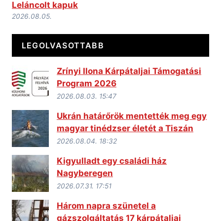
Leláncolt kapuk
2026.08.05.
LEGOLVASOTTABB
Zrínyi Ilona Kárpátaljai Támogatási
Program 2026
2026.08.03. 15:47
Ukrán határőrök mentették meg egy
magyar tinédzser életét a Tiszán
2026.08.04. 18:32
Kigyulladt egy családi ház
Nagyberegen
2026.07.31. 17:51
Három napra szünetel a
gázszolgáltatás 17 kárpátaljai