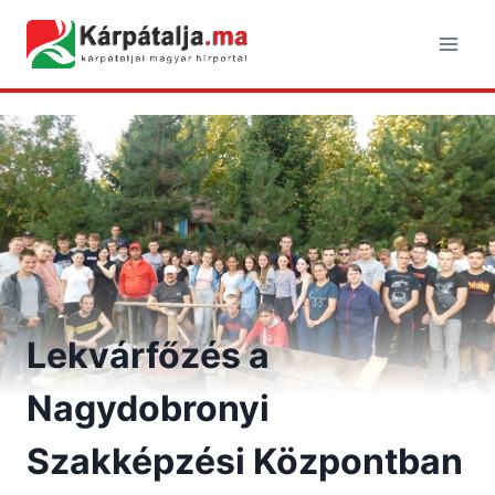
Skip
to
content
Lekvárfőzés a
Nagydobronyi
Szakképzési Központban