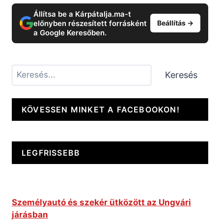
Állítsa be a Kárpátalja.ma-t
előnyben részesített forrásként
Beállítás →
a Google Keresőben.
Keresés
Keresés
KÖVESSEN MINKET A FACEBOOKON!
LEGFRISSEBB
Személyautó és szekér ütközött az Ungvári
járásban