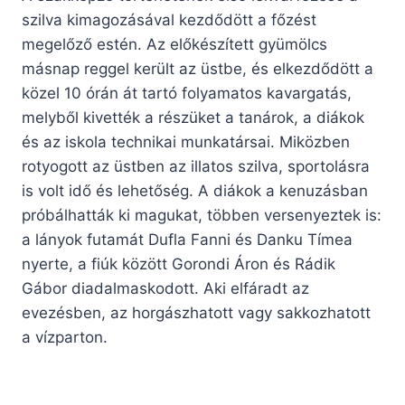
szilva kimagozásával kezdődött a főzést
megelőző estén. Az előkészített gyümölcs
másnap reggel került az üstbe, és elkezdődött a
közel 10 órán át tartó folyamatos kavargatás,
melyből kivették a részüket a tanárok, a diákok
és az iskola technikai munkatársai. Miközben
rotyogott az üstben az illatos szilva, sportolásra
is volt idő és lehetőség. A diákok a kenuzásban
próbálhatták ki magukat, többen versenyeztek is:
a lányok futamát Dufla Fanni és Danku Tímea
nyerte, a fiúk között Gorondi Áron és Rádik
Gábor diadalmaskodott. Aki elfáradt az
evezésben, az horgászhatott vagy sakkozhatott
a vízparton.
Fotó: Kárpátalja.ma