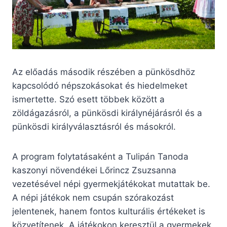
Az előadás második részében a pünkösdhöz
kapcsolódó népszokásokat és hiedelmeket
ismertette. Szó esett többek között a
zöldágazásról, a pünkösdi királynéjárásról és a
pünkösdi királyválasztásról és másokról.
A program folytatásaként a Tulipán Tanoda
kaszonyi növendékei Lőrincz Zsuzsanna
vezetésével népi gyermekjátékokat mutattak be.
A népi játékok nem csupán szórakozást
jelentenek, hanem fontos kulturális értékeket is
közvetítenek. A játékokon keresztül a gyermekek