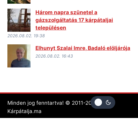
Három napra szünetel a
gázszolgáltatás 17 kárpátaljai
településen
2026.08.02. 19:38
Elhunyt Szalai Imre, Badaló elöljárója
2026.08.02. 16:43
Minden jog fenntartva! © 2011-2026 -
Kárpátalja.ma
Címlap
Impresszum