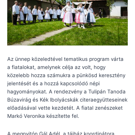
Az ünnep közeledtével tematikus program várta
a fiatalokat, amelynek célja az volt, hogy
közelebb hozza számukra a pünkösd keresztény
jelentését és a hozzá kapcsolódó népi
hagyományokat. A rendezvény a Tulipán Tanoda
Búzavirág és Kék Ibolyácskák citeraegyütteseinek
előadásával vette kezdetét. A fiatal zenészeket
Markó Veronika készítette fel.
A megnyitón Gál Adél, a tájház koordinátora