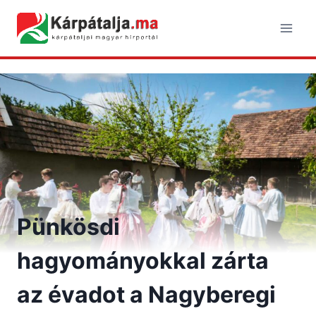
Skip
to
content
Pünkösdi
hagyományokkal zárta
az évadot a Nagyberegi