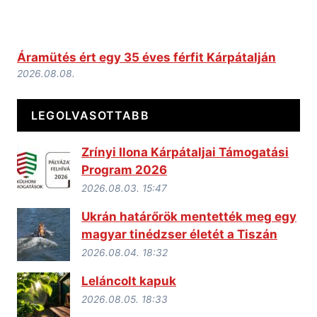
Áramütés ért egy 35 éves férfit Kárpátalján
2026.08.08.
LEGOLVASOTTABB
Zrínyi Ilona Kárpátaljai Támogatási
Program 2026
2026.08.03. 15:47
Ukrán határőrök mentették meg egy
magyar tinédzser életét a Tiszán
2026.08.04. 18:32
Leláncolt kapuk
2026.08.05. 18:33