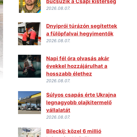
búcsúzik a Csapi kistérség
2026.08.07.
Dnyiprói túrázón segítettek
a fülöpfalvai hegyimentők
2026.08.07.
Napi fél óra olvasás akár
évekkel hozzájárulhat a
hosszabb élethez
2026.08.07.
Súlyos csapás érte Ukrajna
legnagyobb olajkitermelő
vállalatát
2026.08.07.
Bileckij: közel 6 millió