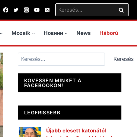
Keresés:
Mozaik
Новини
News
Háború
Keresés
Keresés
KÖVESSEN MINKET A
FACEBOOKON!
LEGFRISSEBB
Újabb elesett katonától