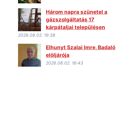
Három napra szünetel a
gázszolgáltatás 17
kárpátaljai településen
2026.08.02. 19:38
Elhunyt Szalai Imre, Badaló
elöljárója
2026.08.02. 16:43