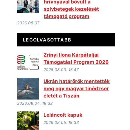
hrivnyával bővült a
szívbetegek kezelését
támogató program
2026.08.07.
LEGOLVASOTTABB
Zrínyi Ilona Kárpátaljai
Támogatási Program 2026
2026.08.03. 15:47
Ukrán határőrök mentették
meg egy magyar tinédzser
életét a Tiszán
2026.08.04. 18:32
Leláncolt kapuk
2026.08.05. 18:33