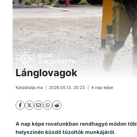
Lánglovagok
Kárpátalja.ma
2026.05.13. 20:23
A nap képe
A nap képe rovatunkban rendhagyó módon több 
helyszínén küzdő tűzoltók munkájáról.