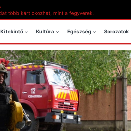
,
dat több kárt okozhat, mint a fegyverek.
Kitekintő
Kultúra
Egészség
Sorozatok