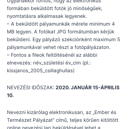
Ugyanakkor fontos, hogy az elektronikus
formában beküldött fotók jó minőségűek,
nyomtatásra alkalmasak legyenek.
– A beküldött pályamunkák mérete minimum 4
MB legyen. A fotókat JPG formátumban kérjük
beküldeni. Egy pályázó szekciónként maximum 5
pályamunkával vehet részt a fotópályázaton.
– Fontos a fileok feltöltésénél az alábbi
elnevezés: név_születési év_cim (pl.:
kissjanos_2005_csillaghullas)
NEVEZÉSI IDŐSZAK:
2020. JANUÁR 15-ÁPRILIS
10.
Nevezni kizárólag elektronikusan, az „Ember és
Természet Pályázat” című, teljes körűen kitöltött
online nevezési lap beküldésével lehet a