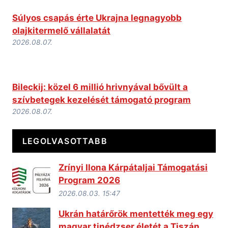
Súlyos csapás érte Ukrajna legnagyobb
olajkitermelő vállalatát
2026.08.07.
Bileckij: közel 6 millió hrivnyával bővült a
szívbetegek kezelését támogató program
2026.08.07.
LEGOLVASOTTABB
Zrínyi Ilona Kárpátaljai Támogatási
Program 2026
2026.08.03. 15:47
Ukrán határőrök mentették meg egy
magyar tinédzser életét a Tiszán