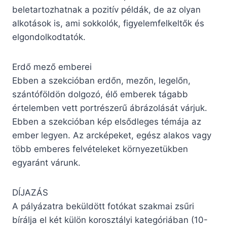
beletartozhatnak a pozitív példák, de az olyan
alkotások is, ami sokkolók, figyelemfelkeltők és
elgondolkodtatók.
Erdő mező emberei
Ebben a szekcióban erdőn, mezőn, legelőn,
szántóföldön dolgozó, élő emberek tágabb
értelemben vett portrészerű ábrázolását várjuk.
Ebben a szekcióban kép elsődleges témája az
ember legyen. Az arcképeket, egész alakos vagy
több emberes felvételeket környezetükben
egyaránt várunk.
DÍJAZÁS
A pályázatra beküldött fotókat szakmai zsűri
bírálja el két külön korosztályi kategóriában (10-