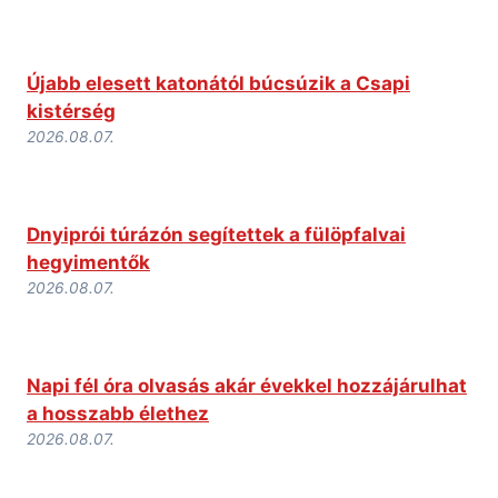
Újabb elesett katonától búcsúzik a Csapi
kistérség
2026.08.07.
Dnyiprói túrázón segítettek a fülöpfalvai
hegyimentők
2026.08.07.
Napi fél óra olvasás akár évekkel hozzájárulhat
a hosszabb élethez
2026.08.07.