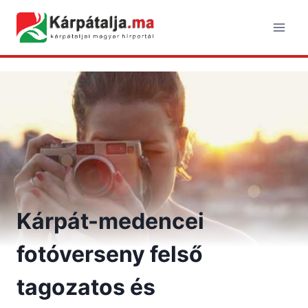
Skip
to
content
Kárpát-medencei
fotóverseny felső
tagozatos és