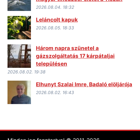
2026.08.04. 18:32
Leláncolt kapuk
2026.08.05. 18:33
Három napra szünetel a
gázszolgáltatás 17 kárpátaljai
településen
2026.08.02. 19:38
Elhunyt Szalai Imre, Badaló elöljárója
2026.08.02. 16:43