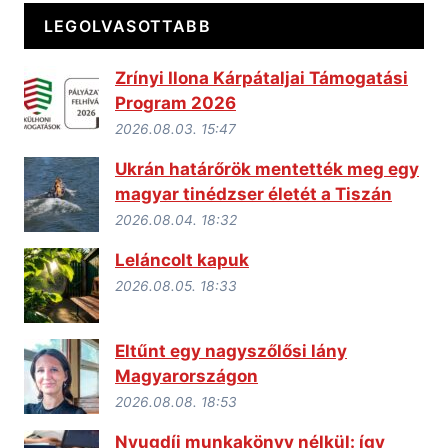
LEGOLVASOTTABB
Zrínyi Ilona Kárpátaljai Támogatási
Program 2026
2026.08.03. 15:47
Ukrán határőrök mentették meg egy
magyar tinédzser életét a Tiszán
2026.08.04. 18:32
Leláncolt kapuk
2026.08.05. 18:33
Eltűnt egy nagyszőlősi lány
Magyarországon
2026.08.08. 18:53
Nyugdíj munkakönyv nélkül: így