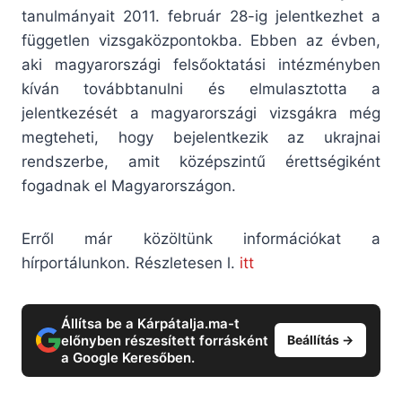
tanulmányait 2011. február 28-ig jelentkezhet a
független vizsgaközpontokba. Ebben az évben,
aki magyarországi felsőoktatási intézményben
kíván továbbtanulni és elmulasztotta a
jelentkezését a magyarországi vizsgákra még
megteheti, hogy bejelentkezik az ukrajnai
rendszerbe, amit középszintű érettségiként
fogadnak el Magyarországon.
Erről már közöltünk információkat a
hírportálunkon. Részletesen l.
itt
Állítsa be a Kárpátalja.ma-t
előnyben részesített forrásként
Beállítás →
a Google Keresőben.