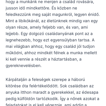
hogy a munkánk ne menjen a család rovására,
jusson idő mindkettőre. És közben ne
feledkezzünk meg saját magunkról, legyen énidő.
Mint a libikókánál, az életünknek mindig van egy
olyan része, amely feljebb van, és van, ami
lejjebb. Egy dolgozó családanyának pont az a
legnehezebb, hogy ezt egyensúlyban tartsa. A
mai világban ahhoz, hogy egy család jól tudjon
működni, ahhoz mindkét félnek a munka mellett
ki kell vennie a részét a háztartásban, a
gyereknevelésben.
Kárpátalján a feleségek szerepe a háború
kitörése óta felértékelődött. Sok családban az
anyuka itthon maradt a gyerekekkel, az édesapa
pedig külföldön tartózkodik. Így a nőnek azokat a
feladatokat is el kell végeznie, ami addig a