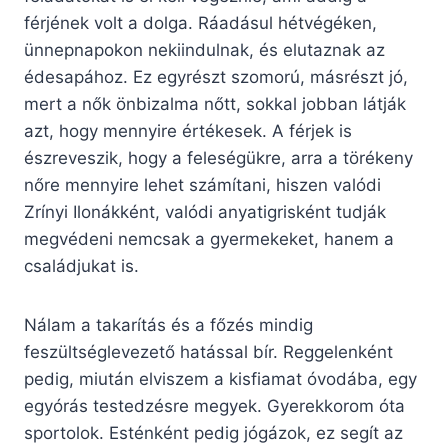
férjének volt a dolga. Ráadásul hétvégéken,
ünnepnapokon nekiindulnak, és elutaznak az
édesapához. Ez egyrészt szomorú, másrészt jó,
mert a nők önbizalma nőtt, sokkal jobban látják
azt, hogy mennyire értékesek. A férjek is
észreveszik, hogy a feleségükre, arra a törékeny
nőre mennyire lehet számítani, hiszen valódi
Zrínyi Ilonákként, valódi anyatigrisként tudják
megvédeni nemcsak a gyermekeket, hanem a
családjukat is.
Nálam a takarítás és a főzés mindig
feszültséglevezető hatással bír. Reggelenként
pedig, miután elviszem a kisfiamat óvodába, egy
egyórás testedzésre megyek. Gyerekkorom óta
sportolok. Esténként pedig jógázok, ez segít az