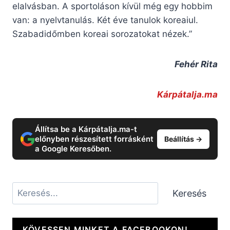
elalvásban. A sportoláson kívül még egy hobbim
van: a nyelvtanulás. Két éve tanulok koreaiul.
Szabadidőmben koreai sorozatokat nézek.”
Fehér Rita
Kárpátalja.ma
Állítsa be a Kárpátalja.ma-t
előnyben részesített forrásként
Beállítás →
a Google Keresőben.
Keresés
Keresés
KÖVESSEN MINKET A FACEBOOKON!