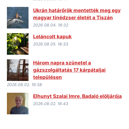
Ukrán határőrök mentették meg egy
magyar tinédzser életét a Tiszán
2026.08.04. 18:32
Leláncolt kapuk
2026.08.05. 18:33
Három napra szünetel a
gázszolgáltatás 17 kárpátaljai
településen
2026.08.02. 19:38
Elhunyt Szalai Imre, Badaló elöljárója
2026.08.02. 16:43