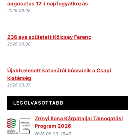
augusztus 12-i napfogyatkozás
2026.08.08.
236 éve született Kölcsey Ferenc
2026.08.08.
Újabb elesett katonától búcsúzik a Csapi
kistérség
2026.08.07.
LEGOLVASOTTABB
Zrínyi Ilona Kárpátaljai Támogatási
Program 2026
2026.08.03. 15:47