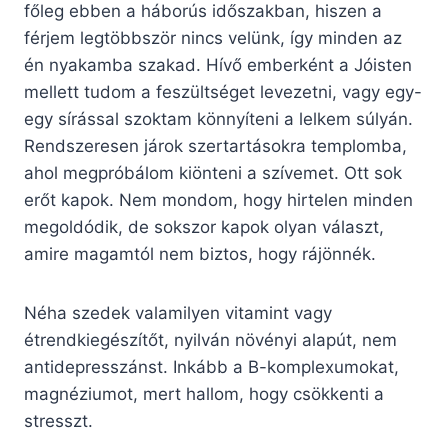
főleg ebben a háborús időszakban, hiszen a
férjem legtöbbször nincs velünk, így minden az
én nyakamba szakad. Hívő emberként a Jóisten
mellett tudom a feszültséget levezetni, vagy egy-
egy sírással szoktam könnyíteni a lelkem súlyán.
Rendszeresen járok szertartásokra templomba,
ahol megpróbálom kiönteni a szívemet. Ott sok
erőt kapok. Nem mondom, hogy hirtelen minden
megoldódik, de sokszor kapok olyan választ,
amire magamtól nem biztos, hogy rájönnék.
Néha szedek valamilyen vitamint vagy
étrendkiegészítőt, nyilván növényi alapút, nem
antidepresszánst. Inkább a B-komplexumokat,
magnéziumot, mert hallom, hogy csökkenti a
stresszt.