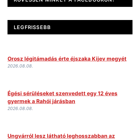
LEGFRISSEBB
Orosz légitámadás érte éjszaka Kijev megyét
2026.08.08.
Égési sérüléseket szenvedett egy 12 éves
gyermek a Rahói járásban
2026.08.08.
Ungvárról lesz látható leghosszabban az