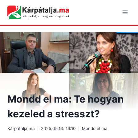
Skip
to
content
Mondd el ma: Te hogyan
kezeled a stresszt?
Kárpátalja.ma
2025.05.13. 16:10
Mondd el ma