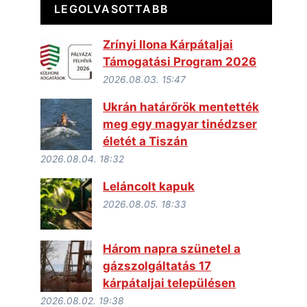
LEGOLVASOTTABB
Zrínyi Ilona Kárpátaljai
Támogatási Program 2026
2026.08.03. 15:47
Ukrán határőrök mentették
meg egy magyar tinédzser
életét a Tiszán
2026.08.04. 18:32
Leláncolt kapuk
2026.08.05. 18:33
Három napra szünetel a
gázszolgáltatás 17
kárpátaljai településen
2026.08.02. 19:38