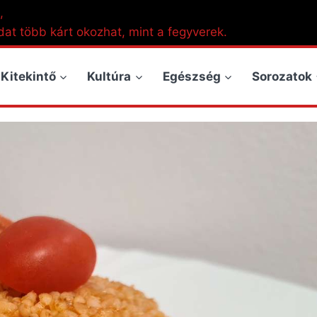
,
dat több kárt okozhat, mint a fegyverek.
Kitekintő
Kultúra
Egészség
Sorozatok