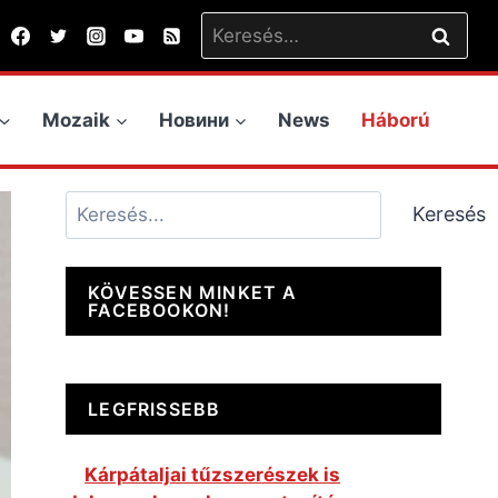
Keresés:
Mozaik
Новини
News
Háború
Keresés
Keresés
KÖVESSEN MINKET A
FACEBOOKON!
LEGFRISSEBB
Kárpátaljai tűzszerészek is