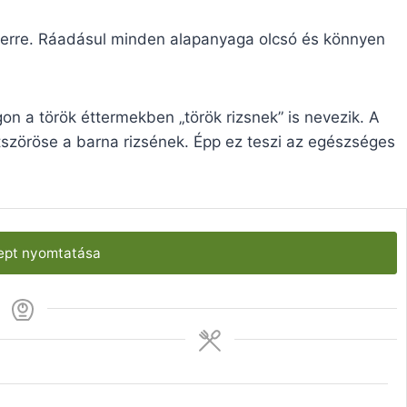
yszerre. Ráadásul minden alapanyaga olcsó és könnyen
n a török éttermekben „török rizsnek” is nevezik. A
ötszöröse a barna rizsének. Épp ez teszi az egészséges
pt nyomtatása