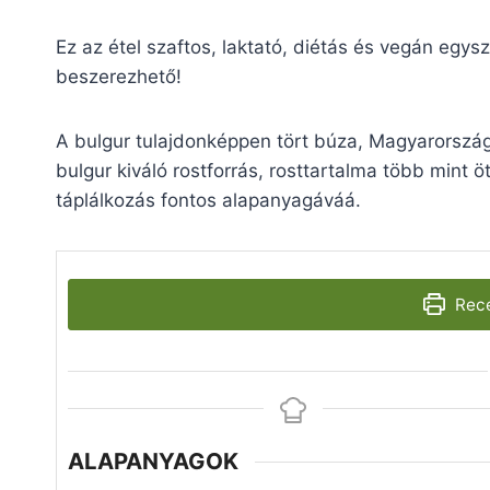
Ez az étel szaftos, laktató, diétás és vegán eg
beszerezhető!
A bulgur tulajdonképpen tört búza, Magyarországo
bulgur kiváló rostforrás, rosttartalma több mint 
táplálkozás fontos alapanyagáváá.
Rece
ALAPANYAGOK