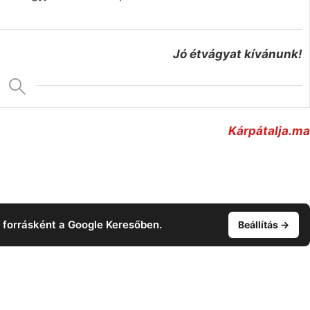
Jó étvágyat kívánunk!
Kárpátalja.ma
t forrásként a Google Keresőben.
Beállítás →