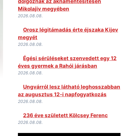
dolgoznak az aknamentesítésen
Mikolajiv megyében
2026.08.08.
Orosz légitámadás érte éjszaka Kijev
megyét
2026.08.08.
Égési sérüléseket szenvedett egy 12
éves gyermek a Rahói járásban
2026.08.08.
Ungvárról lesz látható leghosszabban
az augusztus 12-i napfogyatkozás
2026.08.08.
236 éve született Kölcsey Ferenc
2026.08.08.