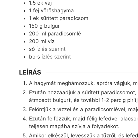
1.5
ek
vaj
1
fej
vöröshagyma
1
ek
sűrített paradicsom
150
g
bulgur
200
ml
paradicsomlé
200
ml
víz
só
ízlés szerint
bors
ízlés szerint
LEÍRÁS
A hagymát meghámozzuk, apróra vágjuk, ma
Ezután hozzáadjuk a sűrített paradicsomot,
átmosott bulgurt, és további 1-2 percig pirítj
Felöntjük a vízzel és a paradicsomlével, majd
Ezután felfőzzük, majd félig lefedve, alacs
teljesen magába szívja a folyadékot.
Amikor elkészül, levesszük a tűzről, és lefed