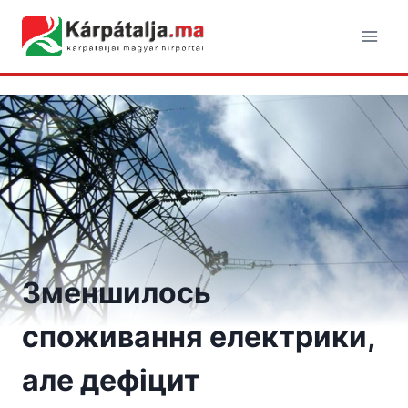
Skip
to
content
Зменшилось
споживання електрики,
але дефіцит