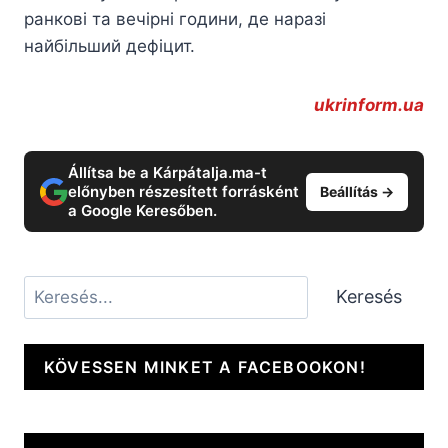
ранкові та вечірні години, де наразі
найбільший дефіцит.
ukrinform.ua
Állítsa be a Kárpátalja.ma-t
előnyben részesített forrásként
Beállítás →
a Google Keresőben.
Keresés
Keresés
KÖVESSEN MINKET A FACEBOOKON!