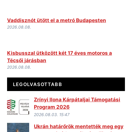
Vaddisznót ütött el a metró Budapesten
2026.08.08.
Kisbusszal ütközött két 17 éves motoros a
Técsői járásban
2026.08.08.
LEGOLVASOTTABB
Zrínyi Ilona Kárpátaljai Támogatási
Program 2026
2026.08.03. 15:47
Ukrán határőrök mentették meg egy