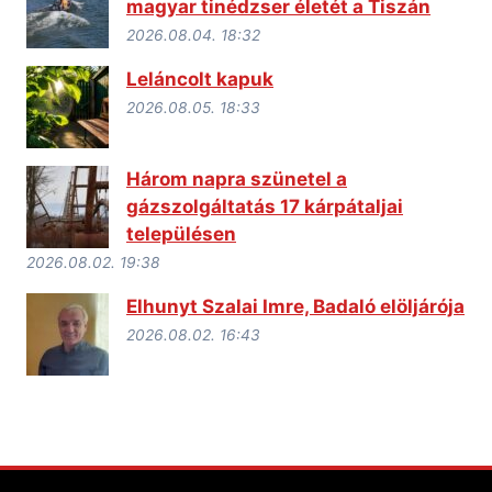
magyar tinédzser életét a Tiszán
2026.08.04. 18:32
Leláncolt kapuk
2026.08.05. 18:33
Három napra szünetel a
gázszolgáltatás 17 kárpátaljai
településen
2026.08.02. 19:38
Elhunyt Szalai Imre, Badaló elöljárója
2026.08.02. 16:43