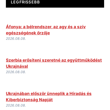
LEGFRISSEBB
Áfonya: a bélrendszer, az agy és a szív
egészségének őrzője
2026.08.08.
Szerbia erősíteni szeretné az együttműködést
Ukrajnával
2026.08.08.
Ukrajnában először ünneplik a Híradás és
Kiberbiztonság Napját
2026.08.08.