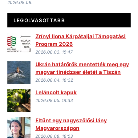
2026.08.09.
LEGOLVASOTTABB
Zrínyi Ilona Kárpátaljai Támogatási
Program 2026
2026.08.03. 15:47
Ukrán határőrök mentették meg egy
magyar tinédzser életét a Tiszán
2026.08.04. 18:32
Leláncolt kapuk
2026.08.05. 18:33
Eltűnt egy nagyszőlősi lány
Magyarországon
2026.08.08. 18:53