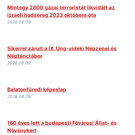
Mintegy 2800 gázai terroristát likvidált az
izraeli hadsereg 2023 októbere óta
2026.08.09.
Sikerrel zárult a IX. Ung-vidéki Népzenei és
Néptánctábor
2026.08.09.
Balatonfüredi képeslap
2026.08.09.
160 éves lett a budapesti Fővárosi Állat- és
Növénykert