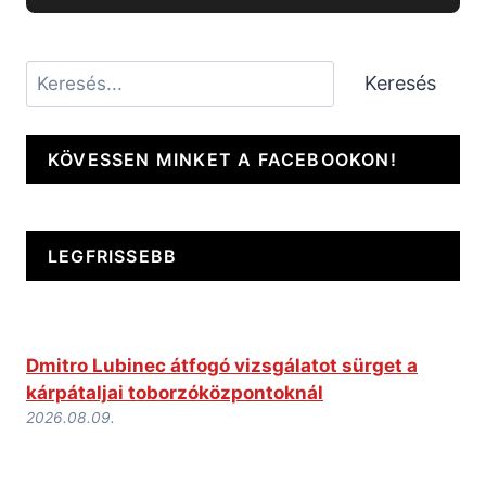
Keresés
Keresés
KÖVESSEN MINKET A FACEBOOKON!
LEGFRISSEBB
Dmitro Lubinec átfogó vizsgálatot sürget a
kárpátaljai toborzóközpontoknál
2026.08.09.