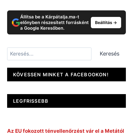
Állítsa be a Kárpátalja.ma-t
előnyben részesített forrásként
Beállítás →
a Google Keresőben.
Keresés
Keresés
KÖVESSEN MINKET A FACEBOOKON!
LEGFRISSEBB
Az EU fokozott tényellenőrzést vár el a Metától