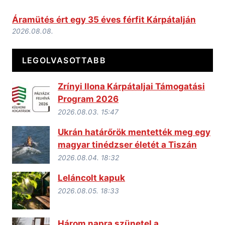
Áramütés ért egy 35 éves férfit Kárpátalján
2026.08.08.
LEGOLVASOTTABB
Zrínyi Ilona Kárpátaljai Támogatási
Program 2026
2026.08.03. 15:47
Ukrán határőrök mentették meg egy
magyar tinédzser életét a Tiszán
2026.08.04. 18:32
Leláncolt kapuk
2026.08.05. 18:33
Három napra szünetel a