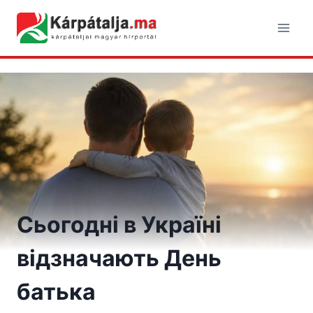
Skip
to
content
Сьогодні в Україні
відзначають День
батька