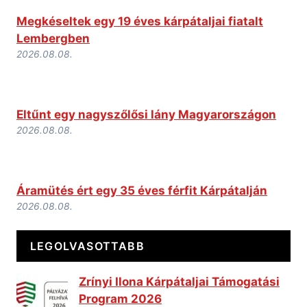
Megkéseltek egy 19 éves kárpátaljai fiatalt
Lembergben
2026.08.08.
Eltűnt egy nagyszőlősi lány Magyarországon
2026.08.08.
Áramütés ért egy 35 éves férfit Kárpátalján
2026.08.08.
LEGOLVASOTTABB
Zrínyi Ilona Kárpátaljai Támogatási
Program 2026