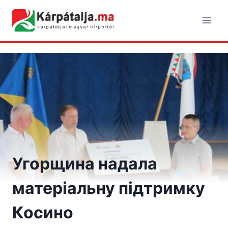
Skip
to
content
Угорщина надала
матеріальну підтримку
Косино