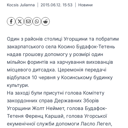
Kocsis Julianna
2015.06.12. 15:53
Hовини
Один з районів столиці Угорщини та побратим
закарпатського села Косино Будафок-Тетень
надав грошову допомогу у розмірі один
мільйон форинтів на харчування вихованців
місцевого дитсадка. Церемонія передачі
відбулася 10 червня у Косинському будинку
культури.
На заході були присутні голова Комітету
закордонних справ Державних Зборів
Угорщини Жолт Неймет, голова Будафок-
Тетеня Ференц Каршай, голова Угорської
екуменічної служби допомоги Ласло Легел,