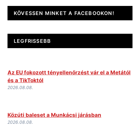
KÖVESSEN MINKET A FACEBOOKON!
LEGFRISSEBB
Az EU fokozott tényellenőrzést vár el a Metától
és a TikToktól
2026.08.08.
Közúti baleset a Munkácsi járásban
2026.08.08.