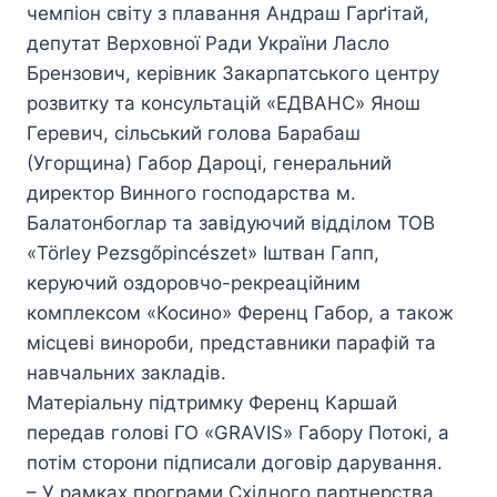
чемпіон світу з плавання Андраш Гарґітай,
депутат Верховної Ради України Ласло
Брензович, керівник Закарпатського центру
розвитку та консультацій «ЕДВАНС» Янош
Геревич, сільський голова Барабаш
(Угорщина) Габор Дароці, генеральний
директор Винного господарства м.
Балатонбоглар та завідуючий відділом ТОВ
«Törley Pezsgőpincészet» Іштван Гапп,
керуючий оздоровчо-рекреаційним
комплексом «Косино» Ференц Габор, а також
місцеві винороби, представники парафій та
навчальних закладів.
Матеріальну підтримку Ференц Каршай
передав голові ГО «GRAVIS» Габору Потокі, а
потім сторони підписали договір дарування.
– У рамках програми Східного партнерства