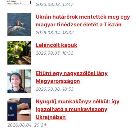
2026.08.03. 15:47
Ukrán határőrök mentették meg egy
magyar tinédzser életét a Tiszán
2026.08.04. 18:32
Leláncolt kapuk
2026.08.05. 18:33
Eltűnt egy nagyszőlősi lány
Magyarországon
2026.08.08. 18:53
Nyugdíj munkakönyv nélkül: így
igazolható a munkaviszony
Ukrajnában
2026.08.04. 20:34