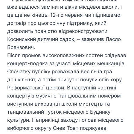
вже вдалося замінити вікна місцевої школи, і
це ще не кінець. 12-го червня ми підпишемо
договір про цьогорічну підтримку, який
дозволить повністю відреконструювати
Косинський дитячий садок, – зазначив Ласло
Брензович.
Після промов високоповажних гостей слідував
концерт-подяка за участі місцевих мешканців.
Спочатку публіку розважала весільна гра
дошкільнят, а потім присутні почули спів хору
Реформатської церкви. В наступній частині
концерту з музично-танцювальним номером
виступили вихованці школи мистецтв та
танцювальний гурток місцевого Будинку
культури. Наприкінці заходу голова місцевого
виборчого округу Єнев Товт подякував