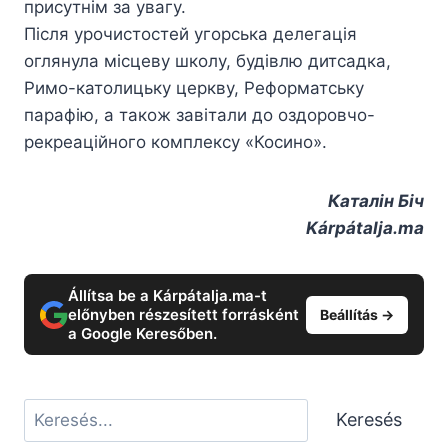
присутнім за увагу.
Після урочистостей угорська делегація
оглянула місцеву школу, будівлю дитсадка,
Римо-католицьку церкву, Реформатську
парафію, а також завітали до оздоровчо-
рекреаційного комплексу «Косино».
Каталін Біч
Kárpátalja.ma
Állítsa be a Kárpátalja.ma-t
előnyben részesített forrásként
Beállítás →
a Google Keresőben.
Keresés
Keresés