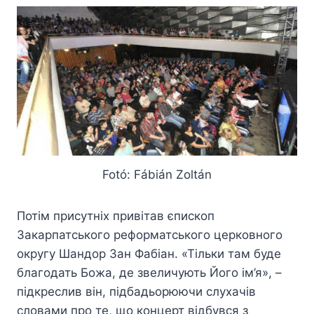
Fotó: Fábián Zoltán
Потім присутніх привітав єпископ
Закарпатського реформатського церковного
округу Шандор Зан Фабіан. «Тільки там буде
благодать Божа, де звеличують Його ім’я», –
підкреслив він, підбадьорюючи слухачів
словами про те, що концерт відбувся з