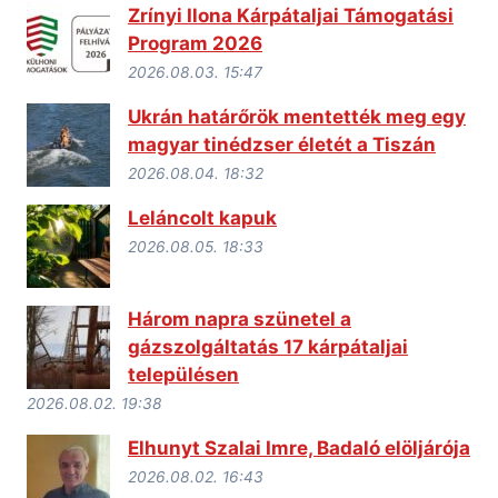
Zrínyi Ilona Kárpátaljai Támogatási
Program 2026
2026.08.03. 15:47
Ukrán határőrök mentették meg egy
magyar tinédzser életét a Tiszán
2026.08.04. 18:32
Leláncolt kapuk
2026.08.05. 18:33
Három napra szünetel a
gázszolgáltatás 17 kárpátaljai
településen
2026.08.02. 19:38
Elhunyt Szalai Imre, Badaló elöljárója
2026.08.02. 16:43