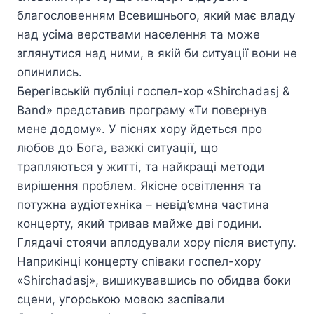
благословенням Всевишнього, який має владу
над усіма верствами населення та може
зглянутися над ними, в якій би ситуації вони не
опинились.
Берегівській публіці госпел-хор «Shirchadasj &
Band» представив програму «Ти повернув
мене додому». У піснях хору йдеться про
любов до Бога, важкі ситуації, що
трапляються у житті, та найкращі методи
вирішення проблем. Якісне освітлення та
потужна аудіотехніка – невід’ємна частина
концерту, який тривав майже дві години.
Глядачі стоячи аплодували хору після виступу.
Наприкінці концерту співаки госпел-хору
«Shirchadasj», вишикувавшись по обидва боки
сцени, угорською мовою заспівали