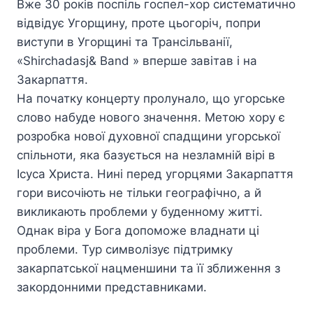
Вже 30 років поспіль госпел-хор систематично
відвідує Угорщину, проте цьогоріч, попри
виступи в Угорщині та Трансільванії,
«Shirchadasj& Band » вперше завітав і на
Закарпаття.
На початку концерту пролунало, що угорське
слово набуде нового значення. Метою хору є
розробка нової духовної спадщини угорської
спільноти, яка базується на незламній вірі в
Ісуса Христа. Нині перед угорцями Закарпаття
гори височіють не тільки географічно, а й
викликають проблеми у буденному житті.
Однак віра у Бога допоможе владнати ці
проблеми. Тур символізує підтримку
закарпатської нацменшини та її зближення з
закордонними представниками.