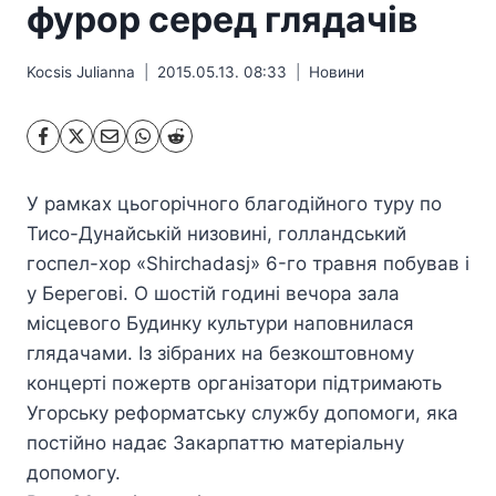
фурор серед глядачів
Kocsis Julianna
2015.05.13. 08:33
Hовини
У рамках цьогорічного благодійного туру по
Тисо-Дунайській низовині, голландський
госпел-хор «Shirchadasj» 6-го травня побував і
у Берегові. О шостій годині вечора зала
місцевого Будинку культури наповнилася
глядачами. Із зібраних на безкоштовному
концерті пожертв організатори підтримають
Угорську реформатську службу допомоги, яка
постійно надає Закарпаттю матеріальну
допомогу.