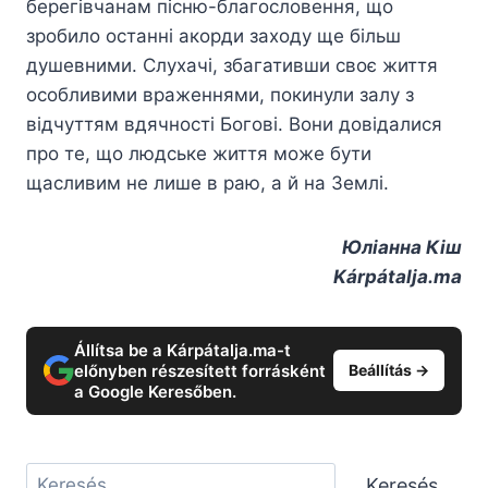
берегівчанам пісню-благословення, що
зробило останні акорди заходу ще більш
душевними. Слухачі, збагативши своє життя
особливими враженнями, покинули залу з
відчуттям вдячності Богові. Вони довідалися
про те, що людське життя може бути
щасливим не лише в раю, а й на Землі.
Юліанна Кіш
Kárpátalja.ma
Állítsa be a Kárpátalja.ma-t
előnyben részesített forrásként
Beállítás →
a Google Keresőben.
Keresés
Keresés