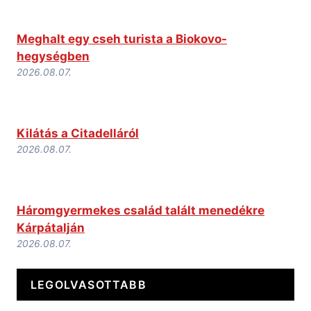
Meghalt egy cseh turista a Biokovo-
hegységben
2026.08.07.
Kilátás a Citadelláról
2026.08.07.
Háromgyermekes család talált menedékre
Kárpátalján
2026.08.07.
LEGOLVASOTTABB