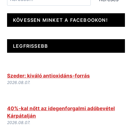
KÖVESSEN MINKET A FACEBOOKON!
LEGFRISSEBB
Szeder: kiváló antioxidáns-forrás
2026.08.07.
40%-kal nőtt az idegenforgalmi adóbevétel
Kárpátalján
2026.08.07.