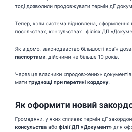
тоді дозволили продовжувати термін дії докум
Тепер, коли система відновлена, оформлення
посольствах, консульствах і філіях ДП «Докум
Як відомо, законодавство більшості країн доз
паспортами
, дійсними не більше 10 років.
Через це власники «продовжених» документів 
мати
труднощі при перетині кордону
.
Як оформити новий закорд
Громадяни, у яких спливає термін дії закордо
консульства
або
філії ДП «Документ»
для офо