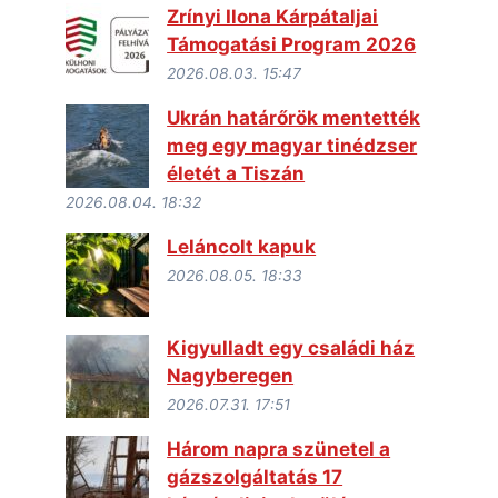
Zrínyi Ilona Kárpátaljai
Támogatási Program 2026
2026.08.03. 15:47
Ukrán határőrök mentették
meg egy magyar tinédzser
életét a Tiszán
2026.08.04. 18:32
Leláncolt kapuk
2026.08.05. 18:33
Kigyulladt egy családi ház
Nagyberegen
2026.07.31. 17:51
Három napra szünetel a
gázszolgáltatás 17