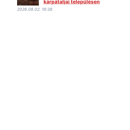
kárpátaljai településen
2026.08.02. 19:38