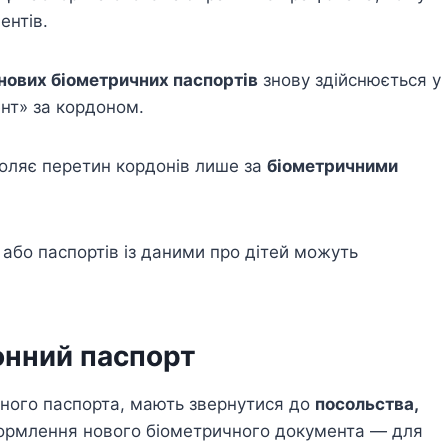
ентів.
нових біометричних паспортів
знову здійснюється у
ент» за кордоном.
воляє перетин кордонів лише за
біометричними
або паспортів із даними про дітей можуть
онний паспорт
нного паспорта, мають звернутися до
посольства,
рмлення нового біометричного документа — для