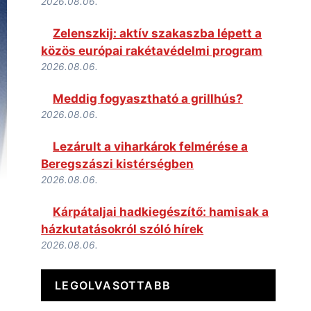
2026.08.06.
Zelenszkij: aktív szakaszba lépett a
közös európai rakétavédelmi program
2026.08.06.
Meddig fogyasztható a grillhús?
2026.08.06.
Lezárult a viharkárok felmérése a
Beregszászi kistérségben
2026.08.06.
Kárpátaljai hadkiegészítő: hamisak a
házkutatásokról szóló hírek
2026.08.06.
LEGOLVASOTTABB