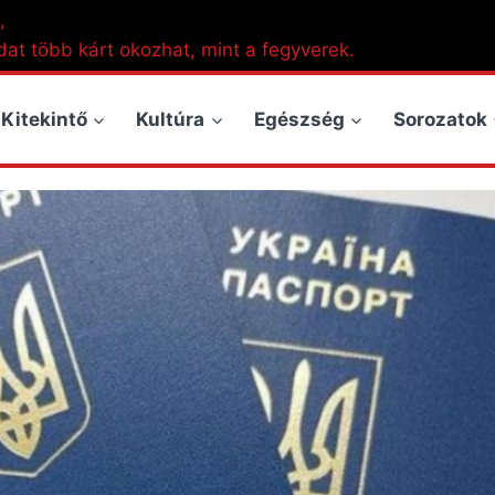
,
dat több kárt okozhat, mint a fegyverek.
Kitekintő
Kultúra
Egészség
Sorozatok