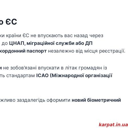
о ЄС
ки країни ЄС не впускають вас назад через
я до
ЦНАП, міграційної служби або ДП
акордонний паспорт
незалежно від місця реєстрації.
и
не зобов’язані впускати в літак громадян із
ить стандартам
ICAO (Міжнародної організації
важливо заздалегідь оформити
новий біометричний
karpat.in.ua