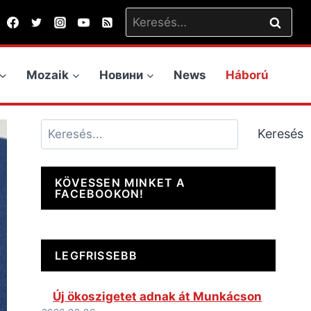
Keresés:
Mozaik
Новини
News
Háború
Keresés
Keresés
KÖVESSEN MINKET A
FACEBOOKON!
LEGFRISSEBB
Új ökoszigetet adnak át Munkácson