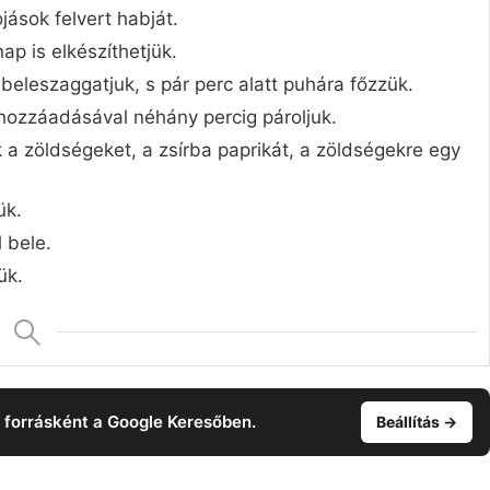
ások felvert habját.
ap is elkészíthetjük.
beleszaggatjuk, s pár perc alatt puhára főzzük.
z hozzáadásával néhány percig pároljuk.
k a zöldségeket, a zsírba paprikát, a zöldségekre egy
ük.
 bele.
ük.
t forrásként a Google Keresőben.
Beállítás →