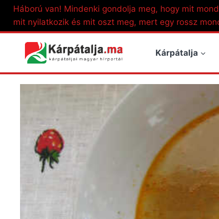
Skip
Háború van! Mindenki gondolja meg, hogy mit mond
to
mit nyilatkozik és mit oszt meg, mert egy rossz mon
content
Kárpátalja