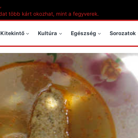
,
dat több kárt okozhat, mint a fegyverek.
Kitekintő
Kultúra
Egészség
Sorozatok