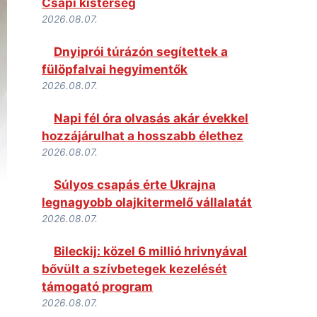
Csapi kistérség
2026.08.07.
Dnyiprói túrázón segítettek a
fülöpfalvai hegyimentők
2026.08.07.
Napi fél óra olvasás akár évekkel
hozzájárulhat a hosszabb élethez
2026.08.07.
Súlyos csapás érte Ukrajna
legnagyobb olajkitermelő vállalatát
2026.08.07.
Bileckij: közel 6 millió hrivnyával
bővült a szívbetegek kezelését
támogató program
2026.08.07.