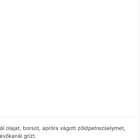
y
v
 olajat, borsot, apróra vágott zöldpetrezselymet,
 evőkanál grízt.