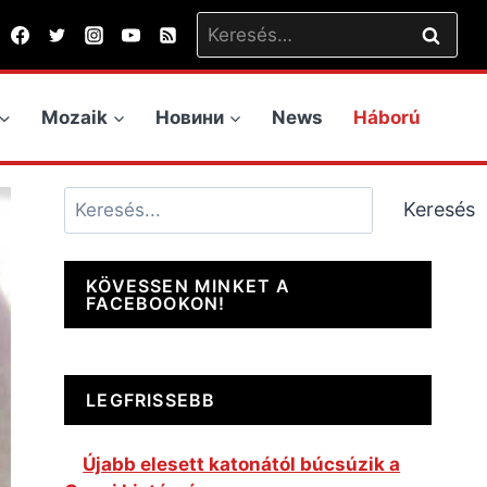
Keresés:
Mozaik
Новини
News
Háború
Keresés
Keresés
KÖVESSEN MINKET A
FACEBOOKON!
LEGFRISSEBB
Újabb elesett katonától búcsúzik a