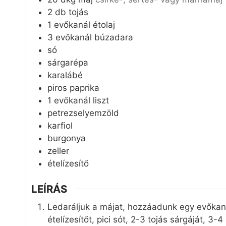
y
2
db
tojás
v
1
evőkanál
étolaj
3
evőkanál
búzadara
só
sárgarépa
karalábé
piros paprika
1
evőkanál
liszt
petrezselyemzöld
karfiol
burgonya
zeller
ételízesítő
LEÍRÁS
Ledaráljuk a májat, hozzáadunk egy evőkanál
ételízesítőt, pici sót, 2-3 tojás sárgáját, 3-4