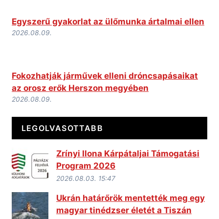
Egyszerű gyakorlat az ülőmunka ártalmai ellen
2026.08.09.
Fokozhatják járművek elleni dróncsapásaikat
az orosz erők Herszon megyében
2026.08.09.
LEGOLVASOTTABB
Zrínyi Ilona Kárpátaljai Támogatási
Program 2026
2026.08.03. 15:47
Ukrán határőrök mentették meg egy
magyar tinédzser életét a Tiszán