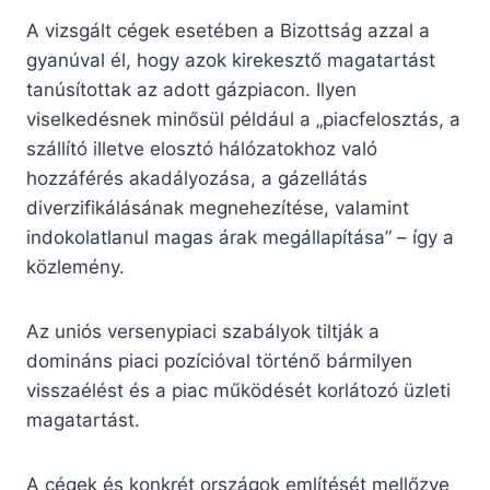
A vizsgált cégek esetében a Bizottság azzal a
gyanúval él, hogy azok kirekesztő magatartást
tanúsítottak az adott gázpiacon. Ilyen
viselkedésnek minősül például a „piacfelosztás, a
szállító illetve elosztó hálózatokhoz való
hozzáférés akadályozása, a gázellátás
diverzifikálásának megnehezítése, valamint
indokolatlanul magas árak megállapítása” – így a
közlemény.
Az uniós versenypiaci szabályok tiltják a
domináns piaci pozícióval történő bármilyen
visszaélést és a piac működését korlátozó üzleti
magatartást.
A cégek és konkrét országok említését mellőzve