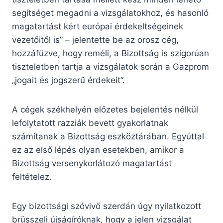
segítséget megadni a vizsgálatokhoz, és hasonló
magatartást kért európai érdekeltségeinek
vezetőitől is” – jelentette be az orosz cég,
hozzáfűzve, hogy reméli, a Bizottság is szigorúan
tiszteletben tartja a vizsgálatok során a Gazprom
„jogait és jogszerű érdekeit”.
A cégek székhelyén előzetes bejelentés nélkül
lefolytatott razziák bevett gyakorlatnak
számítanak a Bizottság eszköztárában. Egyúttal
ez az első lépés olyan esetekben, amikor a
Bizottság versenykorlátozó magatartást
feltételez.
Egy bizottsági szóvivő szerdán úgy nyilatkozott
brüsszeli újságíróknak, hogy a jelen vizsgálat