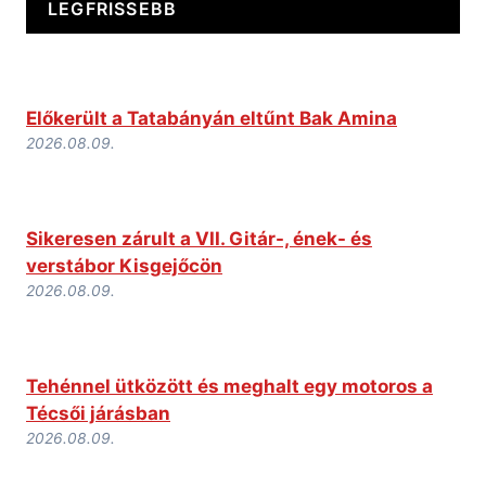
LEGFRISSEBB
Előkerült a Tatabányán eltűnt Bak Amina
2026.08.09.
Sikeresen zárult a VII. Gitár-, ének- és
verstábor Kisgejőcön
2026.08.09.
Tehénnel ütközött és meghalt egy motoros a
Técsői járásban
2026.08.09.