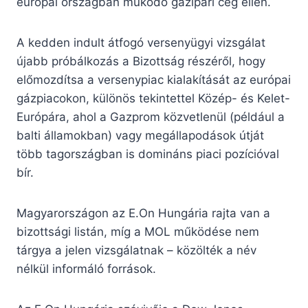
európai országban működő gázipari cég ellen.
A kedden indult átfogó versenyügyi vizsgálat
újabb próbálkozás a Bizottság részéről, hogy
előmozdítsa a versenypiac kialakítását az európai
gázpiacokon, különös tekintettel Közép- és Kelet-
Európára, ahol a Gazprom közvetlenül (például a
balti államokban) vagy megállapodások útját
több tagországban is domináns piaci pozícióval
bír.
Magyarországon az E.On Hungária rajta van a
bizottsági listán, míg a MOL működése nem
tárgya a jelen vizsgálatnak – közölték a név
nélkül informáló források.