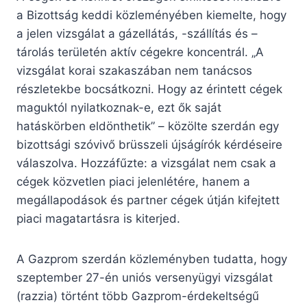
a Bizottság keddi közleményében kiemelte, hogy
a jelen vizsgálat a gázellátás, -szállítás és –
tárolás területén aktív cégekre koncentrál. „A
vizsgálat korai szakaszában nem tanácsos
részletekbe bocsátkozni. Hogy az érintett cégek
maguktól nyilatkoznak-e, ezt ők saját
hatáskörben eldönthetik” – közölte szerdán egy
bizottsági szóvivő brüsszeli újságírók kérdéseire
válaszolva. Hozzáfűzte: a vizsgálat nem csak a
cégek közvetlen piaci jelenlétére, hanem a
megállapodások és partner cégek útján kifejtett
piaci magatartásra is kiterjed.
A Gazprom szerdán közleményben tudatta, hogy
szeptember 27-én uniós versenyügyi vizsgálat
(razzia) történt több Gazprom-érdekeltségű