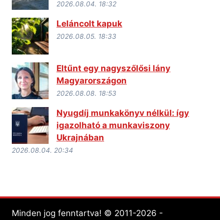
2026.08.04. 18:32
Leláncolt kapuk
2026.08.05. 18:33
Eltűnt egy nagyszőlősi lány
Magyarországon
2026.08.08. 18:53
Nyugdíj munkakönyv nélkül: így
igazolható a munkaviszony
Ukrajnában
2026.08.04. 20:34
Minden jog fenntartva! © 2011-2026 -