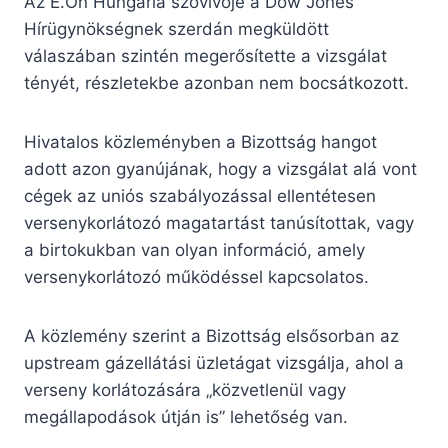
Az E.On Hungária szóvivője a Dow Jones
Hírügynökségnek szerdán megküldött
válaszában szintén megerősítette a vizsgálat
tényét, részletekbe azonban nem bocsátkozott.
Hivatalos közleményben a Bizottság hangot
adott azon gyanújának, hogy a vizsgálat alá vont
cégek az uniós szabályozással ellentétesen
versenykorlátozó magatartást tanúsítottak, vagy
a birtokukban van olyan információ, amely
versenykorlátozó működéssel kapcsolatos.
A közlemény szerint a Bizottság elsősorban az
upstream gázellátási üzletágat vizsgálja, ahol a
verseny korlátozására „közvetlenül vagy
megállapodások útján is” lehetőség van.