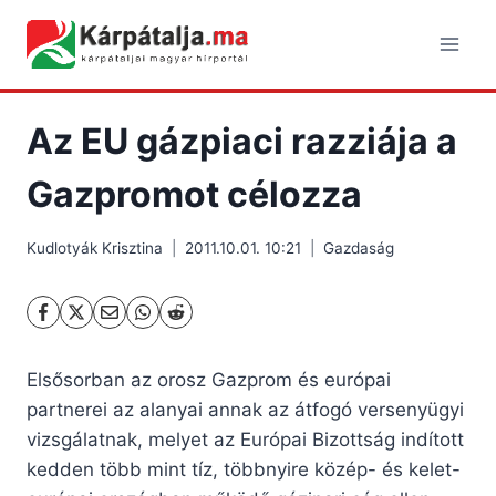
Skip
to
content
Az EU gázpiaci razziája a
Gazpromot célozza
Kudlotyák Krisztina
2011.10.01. 10:21
Gazdaság
Elsősorban az orosz Gazprom és európai
partnerei az alanyai annak az átfogó versenyügyi
vizsgálatnak, melyet az Európai Bizottság indított
kedden több mint tíz, többnyire közép- és kelet-