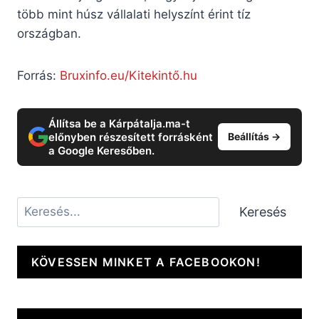
több mint húsz vállalati helyszínt érint tíz
országban.
Forrás:
Bruxinfo.eu/Kitekintő.hu
Állítsa be a Kárpátalja.ma-t
előnyben részesített forrásként
Beállítás →
a Google Keresőben.
Keresés
Keresés
KÖVESSEN MINKET A FACEBOOKON!