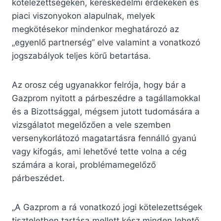
kötelezettségeken, kereskedelmi érdekeken és
piaci viszonyokon alapulnak, melyek
megkötésekor mindenkor meghatározó az
„egyenlő partnerség” elve valamint a vonatkozó
jogszabályok teljes körű betartása.
Az orosz cég ugyanakkor felrója, hogy bár a
Gazprom nyitott a párbeszédre a tagállamokkal
és a Bizottsággal, mégsem jutott tudomására a
vizsgálatot megelőzően a vele szemben
versenykorlátozó magatartásra fennálló gyanú
vagy kifogás, ami lehetővé tette volna a cég
számára a korai, problémamegelőző
párbeszédet.
„A Gazprom a rá vonatkozó jogi kötelezettségek
tiszteletben tartása mellett kész minden lehető