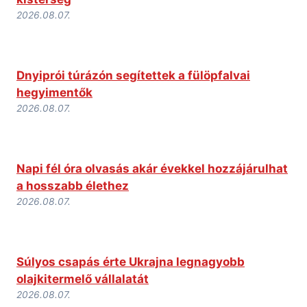
2026.08.07.
Dnyiprói túrázón segítettek a fülöpfalvai
hegyimentők
2026.08.07.
Napi fél óra olvasás akár évekkel hozzájárulhat
a hosszabb élethez
2026.08.07.
Súlyos csapás érte Ukrajna legnagyobb
olajkitermelő vállalatát
2026.08.07.