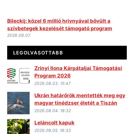
Bileckij: közel 6 millió hrivnyával bővült a
szívbetegek kezelését támogató program
2026.08.07.
LEGOLVASOTTABB
Zrínyi Ilona Kárpátaljai Támogatási
Program 2026
2026.08.03. 15:47
Ukrán határőrök mentették meg egy
magyar tinédzser életét a Tiszán
2026.08.04. 18:32
Leláncolt kapuk
2026.08.05. 18:33