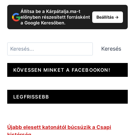
Állítsa be a Kárpátalja.ma-t
előnyben részesített forrásként
Beállítás →
a Google Keresőben.
Keresés
Keresés
KÖVESSEN MINKET A FACEBOOKON!
LEGFRISSEBB
Újabb elesett katonától búcsúzik a Csapi
kistérség