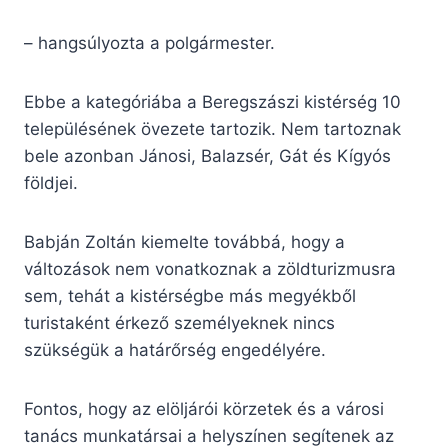
– hangsúlyozta a polgármester.
Ebbe a kategóriába a Beregszászi kistérség 10
településének övezete tartozik. Nem tartoznak
bele azonban Jánosi, Balazsér, Gát és Kígyós
földjei.
Babján Zoltán kiemelte továbbá, hogy a
változások nem vonatkoznak a zöldturizmusra
sem, tehát a kistérségbe más megyékből
turistaként érkező személyeknek nincs
szükségük a határőrség engedélyére.
Fontos, hogy az elöljárói körzetek és a városi
tanács munkatársai a helyszínen segítenek az