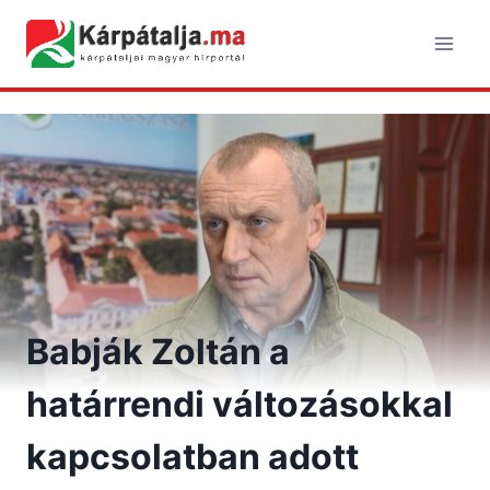
Skip
to
content
Babják Zoltán a
határrendi változásokkal
kapcsolatban adott