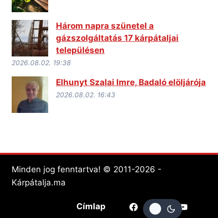
Három napra szünetel a
gázszolgáltatás 17 kárpátaljai
településen
2026.08.02. 19:38
Elhunyt Szalai Imre, Badaló elöljárója
2026.08.02. 16:43
Minden jog fenntartva! © 2011-2026 -
Kárpátalja.ma
Címlap