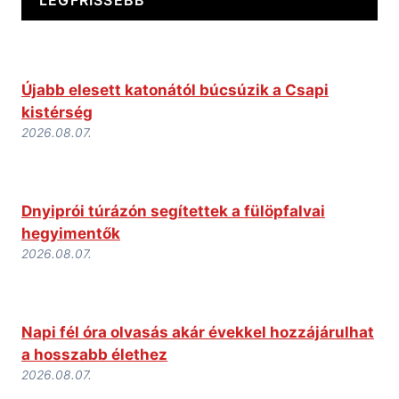
LEGFRISSEBB
Újabb elesett katonától búcsúzik a Csapi
kistérség
2026.08.07.
Dnyiprói túrázón segítettek a fülöpfalvai
hegyimentők
2026.08.07.
Napi fél óra olvasás akár évekkel hozzájárulhat
a hosszabb élethez
2026.08.07.