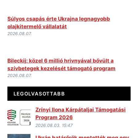
Súlyos csapás érte Ukrajna legnagyobb
olajkitermelő vállalatát
2026.08.07.
Bileckij: közel 6 millió hrivnyával bővült a
szívbetegek kezelését támogató program
2026.08.07.
LEGOLVASOTTABB
Zrínyi Ilona Kárpátaljai Támogatási
Program 2026
2026.08.03. 15:47
Ukrán határőrök mentették meg egy