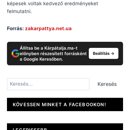
képesek voltak kedvező eredményeket
felmutatni.
Forrás:
zakarpattya.net.ua
Állítsa be a Kárpátalja.ma-t
előnyben részesített forrásként
Beállítás →
a Google Keresőben.
Keresés
Keresés
KÖVESSEN MINKET A FACEBOOKON!