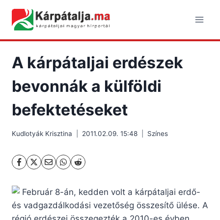
Skip
to
content
A kárpátaljai erdészek
bevonnák a külföldi
befektetéseket
Kudlotyák Krisztina
2011.02.09. 15:48
Színes
Február 8-án, kedden volt a kárpátaljai erdő-
és vadgazdálkodási vezetőség összesítő ülése. A
régió erdészei összegezték a 2010-es évben