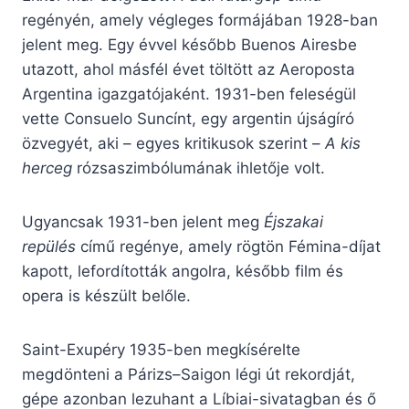
regényén, amely végleges formájában 1928-ban
jelent meg. Egy évvel később Buenos Airesbe
utazott, ahol másfél évet töltött az Aeroposta
Argentina igazgatójaként. 1931-ben feleségül
vette Consuelo Suncínt, egy argentin újságíró
özvegyét, aki – egyes kritikusok szerint –
A kis
herceg
rózsaszimbólumának ihletője volt.
Ugyancsak 1931-ben jelent meg
Éjszakai
repülés
című regénye, amely rögtön Fémina-díjat
kapott, lefordították angolra, később film és
opera is készült belőle.
Saint-Exupéry 1935-ben megkísérelte
megdönteni a Párizs–Saigon légi út rekordját,
gépe azonban lezuhant a Líbiai-sivatagban és ő