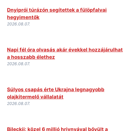
Dnyiprói túrázón segítettek a fülöpfalvai
hegyimentők
2026.08.07.
Napi fél óra olvasás akár évekkel hozzájárulhat
a hosszabb élethez
2026.08.07.
Súlyos csapás érte Ukrajna legnagyobb
olajkitermelő vállalatát
2026.08.07.
Bileckij: közel 6 millió hrivnyával bővült a