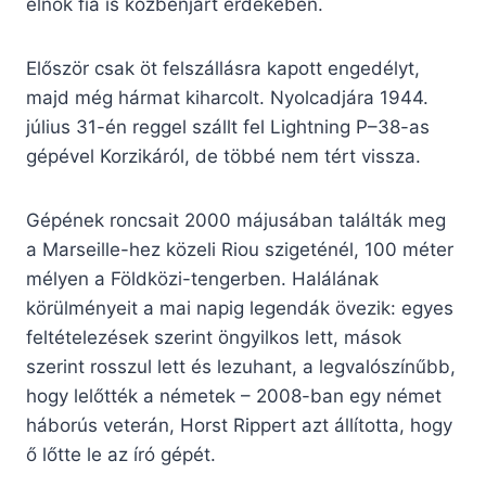
elnök fia is közbenjárt érdekében.
Először csak öt felszállásra kapott engedélyt,
majd még hármat kiharcolt. Nyolcadjára 1944.
július 31-én reggel szállt fel Lightning P–38-as
gépével Korzikáról, de többé nem tért vissza.
Gépének roncsait 2000 májusában találták meg
a Marseille-hez közeli Riou szigeténél, 100 méter
mélyen a Földközi-tengerben. Halálának
körülményeit a mai napig legendák övezik: egyes
feltételezések szerint öngyilkos lett, mások
szerint rosszul lett és lezuhant, a legvalószínűbb,
hogy lelőtték a németek – 2008-ban egy német
háborús veterán, Horst Rippert azt állította, hogy
ő lőtte le az író gépét.