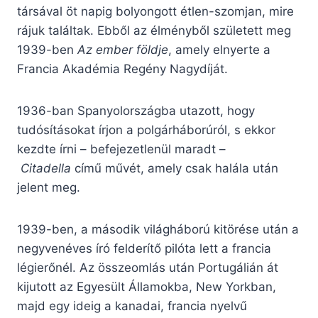
társával öt napig bolyongott étlen-szomjan, mire
rájuk találtak. Ebből az élményből született meg
1939-ben
Az ember földje
, amely elnyerte a
Francia Akadémia Regény Nagydíját.
1936-ban Spanyolországba utazott, hogy
tudósításokat írjon a polgárháborúról, s ekkor
kezdte írni – befejezetlenül maradt –
Citadella
című művét, amely csak halála után
jelent meg.
1939-ben, a második világháború kitörése után a
negyvenéves író felderítő pilóta lett a francia
légierőnél. Az összeomlás után Portugálián át
kijutott az Egyesült Államokba, New Yorkban,
majd egy ideig a kanadai, francia nyelvű