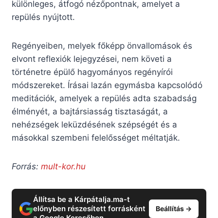
különleges, átfogó nézőpontnak, amelyet a
repülés nyújtott.
Regényeiben, melyek főképp önvallomások és
elvont reflexiók lejegyzései, nem követi a
történetre épülő hagyományos regényírói
módszereket. Írásai lazán egymásba kapcsolódó
meditációk, amelyek a repülés adta szabadság
élményét, a bajtársiasság tisztaságát, a
nehézségek leküzdésének szépségét és a
másokkal szembeni felelősséget méltatják.
Forrás:
mult-kor.hu
Állítsa be a Kárpátalja.ma-t
előnyben részesített forrásként
Beállítás →
a Google Keresőben.