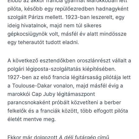
Előbb az akkor francia gyarmat Marokkóban lett
pilóta, később egy repülőezredben hadnagyként
szolgált Párizs mellett. 1923-ban leszerelt, egy
ideig hivatalnok, majd nem túl sikeres
gépkocsiügynök volt, másfél év alatt mindössze
egy teherautót tudott eladni.
A következő esztendőkben oroszlánrészt vállalt a
polgári légiposta-szolgáltatás kiépítésében.
1927-ben az első francia légitársaság pilótája lett
a Toulouse-Dakar vonalon, majd másfél évig a
marokkói Cap Juby légitámaszpont
parancsnokaként próbált közvetíteni a berber
felkelők és a franciák között, több elfogott pilóta
életét mentve meg.
Ekkor már dolgozott
A déli futárgép
című