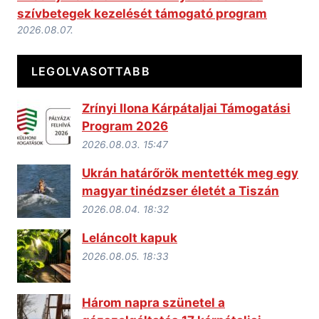
szívbetegek kezelését támogató program
2026.08.07.
LEGOLVASOTTABB
Zrínyi Ilona Kárpátaljai Támogatási
Program 2026
2026.08.03. 15:47
Ukrán határőrök mentették meg egy
magyar tinédzser életét a Tiszán
2026.08.04. 18:32
Leláncolt kapuk
2026.08.05. 18:33
Három napra szünetel a