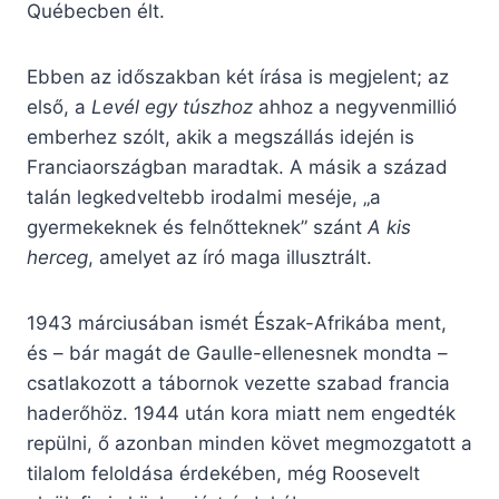
Québecben élt.
Ebben az időszakban két írása is megjelent; az
első, a
Levél egy túszhoz
ahhoz a negyvenmillió
emberhez szólt, akik a megszállás idején is
Franciaországban maradtak. A másik a század
talán legkedveltebb irodalmi meséje, „a
gyermekeknek és felnőtteknek” szánt
A kis
herceg
, amelyet az író maga illusztrált.
1943 márciusában ismét Észak-Afrikába ment,
és – bár magát de Gaulle-ellenesnek mondta –
csatlakozott a tábornok vezette szabad francia
haderőhöz. 1944 után kora miatt nem engedték
repülni, ő azonban minden követ megmozgatott a
tilalom feloldása érdekében, még Roosevelt