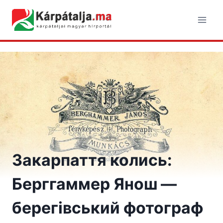
Skip
to
content
Закарпаття колись:
Берггаммер Янош —
берегівський фотограф