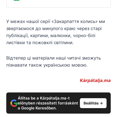
У межах нашої серії «Закарпаття колись» ми
звертаємося до минулого краю через старі
публікації, картини, малюнки, чорно-білі
листівки та пожовклі світлини.
Відтепер ці матеріали наші читачі зможуть
пізнавати також українською мовою.
Kárpátalja.ma
Állítsa be a Kárpátalja.ma-t
előnyben részesített forrásként
Beállítás →
a Google Keresőben.