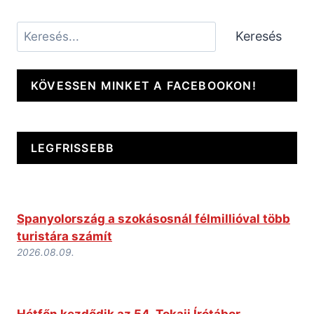
Keresés
Keresés
KÖVESSEN MINKET A FACEBOOKON!
LEGFRISSEBB
Spanyolország a szokásosnál félmillióval több
turistára számít
2026.08.09.
Hétfőn kezdődik az 54. Tokaji Írótábor