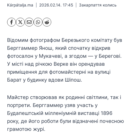
Kárpátalja.ma
2026.02.14. 17:45
Закарпаття колись
Відомим фотографом Березького комітату був
Берггаммер Янош, який спочатку відкрив
фотосалон у Мукачеві, а згодом — у Берегові.
У місті над річкою Верке він орендував
приміщення для фотомайстерні на вулиці
Барат у будинку вдови Шіпош.
Майстер створював як родинні світлини, так і
портрети. Берггаммер узяв участь у
Будапештській мілленіумній виставці 1896
року, де його роботи були відзначені почесною
грамотою журі.