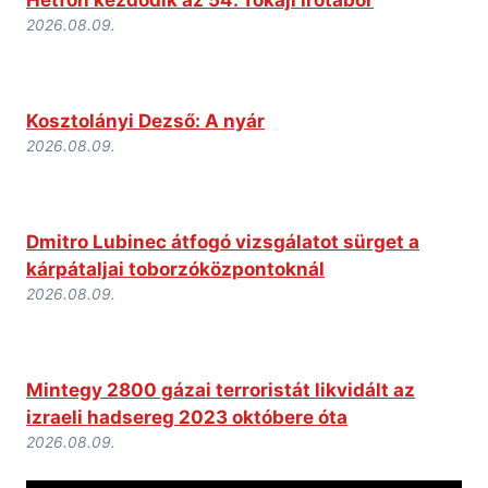
2026.08.09.
Kosztolányi Dezső: A nyár
2026.08.09.
Dmitro Lubinec átfogó vizsgálatot sürget a
kárpátaljai toborzóközpontoknál
2026.08.09.
Mintegy 2800 gázai terroristát likvidált az
izraeli hadsereg 2023 októbere óta
2026.08.09.