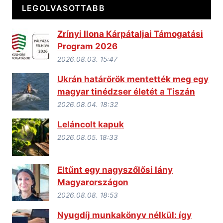
LEGOLVASOTTABB
Zrínyi Ilona Kárpátaljai Támogatási
Program 2026
2026.08.03. 15:47
Ukrán határőrök mentették meg egy
magyar tinédzser életét a Tiszán
2026.08.04. 18:32
Leláncolt kapuk
2026.08.05. 18:33
Eltűnt egy nagyszőlősi lány
Magyarországon
2026.08.08. 18:53
Nyugdíj munkakönyv nélkül: így