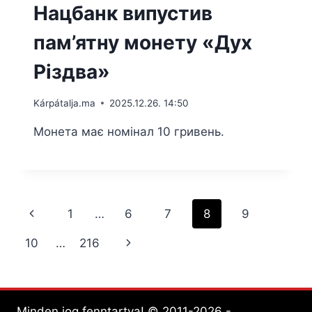
Нацбанк випустив
пам’ятну монету «Дух
Різдва»
Kárpátalja.ma
2025.12.26. 14:50
Монета має номінал 10 гривень.
Page
Previous
1
…
6
7
8
9
navigation
Page
Next
10
…
216
Page
Minden jog fenntartva! © 2011-2026 -